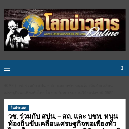
Skip
to
content
Primary
Menu
HOME
วช. ร่วมกับ สปน. – สถ. และ บชท. หนุนท้องถิ่นขับเคลื่อน
เศรษฐกิจพอเพียงทั่วไทย ในงาน “มหกรรมงานวิจัยแห่งชาติ 2565”
ในประเทศ
วช. ร่วมกับ สปน. – สถ. และ บชท. หนุน
ท้องถิ่นขับเคลื่อนเศรษฐกิจพอเพียงทั่ว