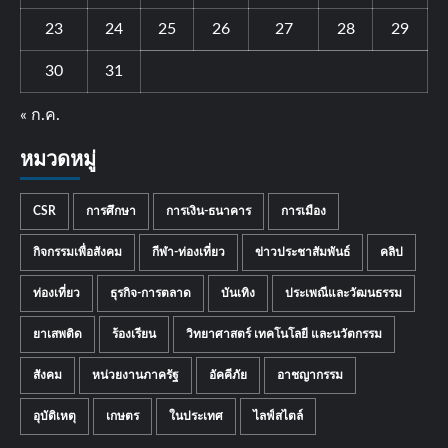
23
24
25
26
27
28
29
30
31
« ก.ค.
หมวดหมู่
CSR
การศึกษา
การเงิน-ธนาคาร
การเมือง
กิจกรรมเพื่อสังคม
กีฬา-ท่องเที่ยว
ข่าวประชาสัมพันธ์
คลิป
ท่องเที่ยว
ธุรกิจ-การตลาด
บันเทิง
ประเพณีและวัฒนธรรม
ยาเสพติด
ร้องเรียน
วิทยาศาสตร์ เทคโนโลยี และนวัตกรรม
สังคม
หน่วยงานภาครัฐ
อัคคีภัย
อาชญากรรม
อุบัติเหตุ
เกษตร
ในประเทศ
ไลฟ์สไตล์