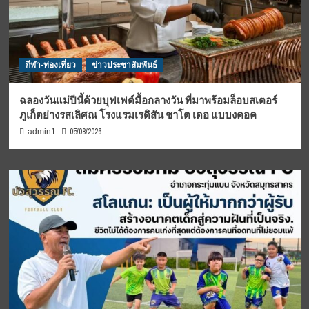
กีฬา-ท่องเที่ยว
ข่าวประชาสัมพันธ์
ฉลองวันแม่ปีนี้ด้วยบุฟเฟต์มื้อกลางวัน ที่มาพร้อมล็อบสเตอร์
ภูเก็ตย่างรสเลิศณ โรงแรมเรดิสัน ชาโต เดอ แบบงคอค
05/08/2026
admin1