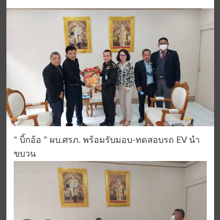
” บิ้กอ้อ ” ผบ.ศรภ. พร้อมรับมอบ-ทดสอบรถ EV นำ
ขบวน