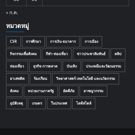
« ก.ค.
หมวดหมู่
CSR
การศึกษา
การเงิน-ธนาคาร
การเมือง
กิจกรรมเพื่อสังคม
กีฬา-ท่องเที่ยว
ข่าวประชาสัมพันธ์
คลิป
ท่องเที่ยว
ธุรกิจ-การตลาด
บันเทิง
ประเพณีและวัฒนธรรม
ยาเสพติด
ร้องเรียน
วิทยาศาสตร์ เทคโนโลยี และนวัตกรรม
สังคม
หน่วยงานภาครัฐ
อัคคีภัย
อาชญากรรม
อุบัติเหตุ
เกษตร
ในประเทศ
ไลฟ์สไตล์