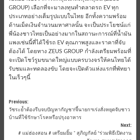
GROUP) เลือกที่จะมาลงทุนทำตลาดรถ EV ทุก
ประเภทอย่างเต็มรูปแบบในไทย อีกทั้งความพร้อม
ด้านเม็ดเงินจำนวนมหาศาลนั้น จะเป็นประโยชน์แก่
พี่น้องชาวไทยเป็นอย่างมากในสถานะการณ์ที่น้ำมัน
แพงเช่นนี้ที่ได้ใช้รถ EV คุณภาพสูงและราคาที่จับ
ต้องได้ โดยทาง ZEUS GROUP กำลังเตรียมพร้อมที่
จะเปิดโชว์รูมขนาดใหญ่แบบครบวงจรให้คนไทยได้
รับชมและทดลองขับ โดยจะเปิดตัวแห่งแรกที่พัทยา
ในเร็วๆนี้
Post
Previous:
วัชระย้ำต้องรีบจบปัญหากัญชา!จี้นายกฯเร่งสั่งหยุดจับชาว
navigation
บ้านที่ใช้รักษาโรคหรือปรุงอาหาร
Next:
# แม่ฮ่องสอน # เตรียมยิ้ม ” สุภิญกัลย์ “ร่วมพิธีเปิดงาน