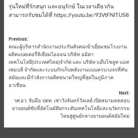
รุ่นใหม่ที่รักสนุก และอนุรักษ์ ในเวลาเดียวกัน
สามารถรับชมได้ที่ https://youtu.be/93VtFNlTUS8
Post
Previous:
คณะผู้บริหารสำนักงานประกันสังคมเข้าเยี่ยมชมโรงงาน
navigation
ผลิตแบตเตอรี่ลิเธียมไอออน บริษัท อมิตา
เทคโนโลยี(ประเทศไทย)จำกัด และ บริษัท แอ๊บโซลูท แอส
เซมบลี จำกัดและระบบกักเก็บพลังงานแบบครบวงจรที่ทัน
สมัยและมีกำลังการผลิตขนาดใหญ่ที่สุดในภูมิภาค
อาเซียน
Next:
วศ.อว. จับมือ ปตท. เช่าวังจันทร์วัลเลย์ เปิดสนามทดสอบ
ยานยนต์ขับขี่อัตโนมัติยกระดับเทคโนโลยีและนวัตกรรม
ไทยสู่ศูนย์กลางยานยนต์สมัยใหม่