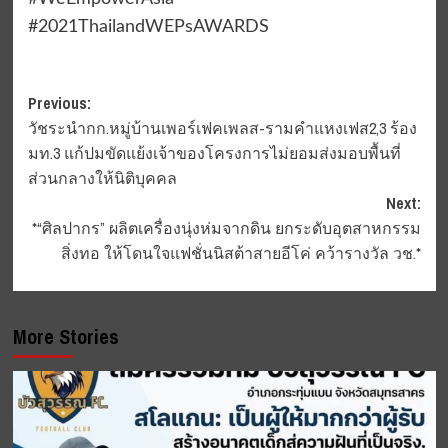
#2021ThailandWEPsAWARDS
Post
Previous:
วัชระนำกก.หมู่บ้านเพอร์เฟคเพลส-รามคำแหงเฟส2,3 ร้อง
navigation
มท.3 แก้ปมขัดแย้งเจ้าของโครงการไม่ยอมส่งมอบพื้นที่
ส่วนกลางให้นิติบุคคล
Next:
*“ศิลปากร” ผลิตเครื่องนุ่งห่มจากดิน ยกระดับอุตสาหกรรม
สิ่งทอ ให้โดนใจแฟชั่นนิสต้าสายอีโค่ คว้ารางวัล วช.*
More Stories