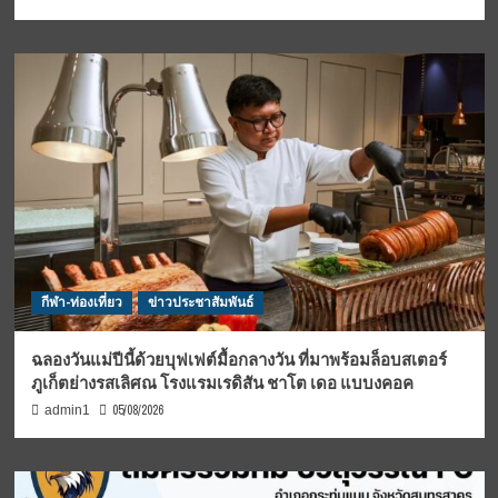
กีฬา-ท่องเที่ยว
ข่าวประชาสัมพันธ์
ฉลองวันแม่ปีนี้ด้วยบุฟเฟต์มื้อกลางวัน ที่มาพร้อมล็อบสเตอร์
ภูเก็ตย่างรสเลิศณ โรงแรมเรดิสัน ชาโต เดอ แบบงคอค
05/08/2026
admin1