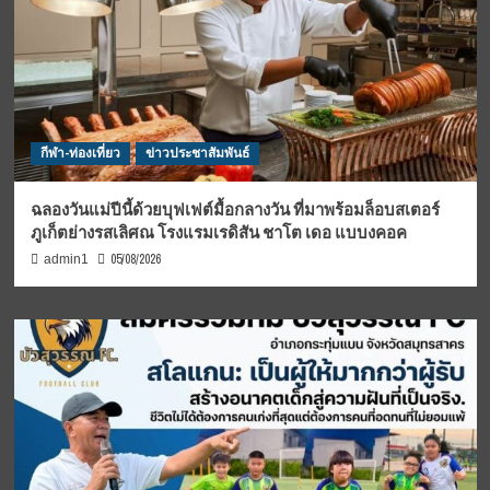
กีฬา-ท่องเที่ยว
ข่าวประชาสัมพันธ์
ฉลองวันแม่ปีนี้ด้วยบุฟเฟต์มื้อกลางวัน ที่มาพร้อมล็อบสเตอร์
ภูเก็ตย่างรสเลิศณ โรงแรมเรดิสัน ชาโต เดอ แบบงคอค
05/08/2026
admin1