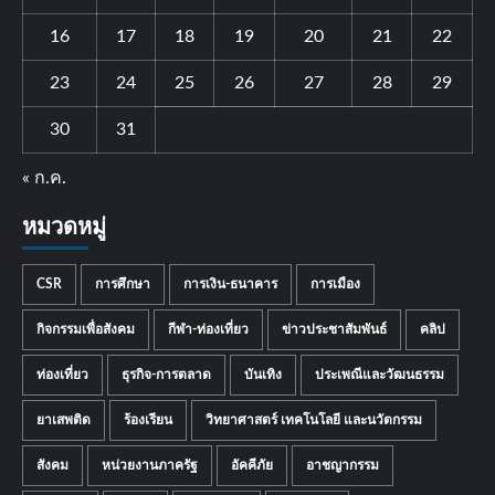
16
17
18
19
20
21
22
23
24
25
26
27
28
29
30
31
« ก.ค.
หมวดหมู่
CSR
การศึกษา
การเงิน-ธนาคาร
การเมือง
กิจกรรมเพื่อสังคม
กีฬา-ท่องเที่ยว
ข่าวประชาสัมพันธ์
คลิป
ท่องเที่ยว
ธุรกิจ-การตลาด
บันเทิง
ประเพณีและวัฒนธรรม
ยาเสพติด
ร้องเรียน
วิทยาศาสตร์ เทคโนโลยี และนวัตกรรม
สังคม
หน่วยงานภาครัฐ
อัคคีภัย
อาชญากรรม