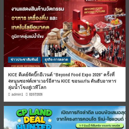
ข่าวประชาสัมพันธ์
ธุรกิจ-การตลาด
KICE ดีเดย์จัดบิ๊กอีเวนต์ “Beyond Food Expo 2026” ครั้งที่
4หนุนซอฟต์เพาเวอร์อีสาน KICE ขอนแก่น ดันฮับอาหาร
ลุ่มน้ำโขงสู่เวทีโลก
02/07/2026
admin1