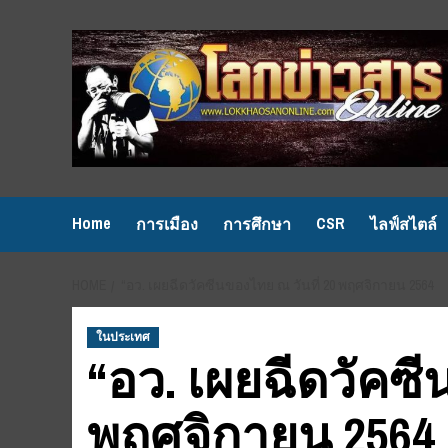
Skip
to
content
Home
CSR
การเมือง
การศึกษา
ไลฟ์สไตล์
HOME
“อว. เผยฉีดวัคซีนของไทย ณ วันที่ 20 พฤศจิกายน 2564
ในประเทศ
“อว. เผยฉีดวัคซี
พฤศจิกายน 2564