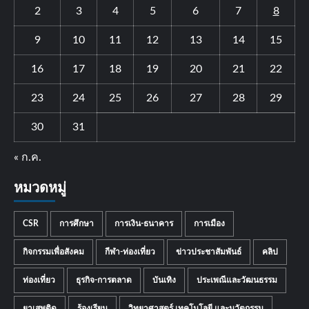
2
3
4
5
6
7
8
9
10
11
12
13
14
15
16
17
18
19
20
21
22
23
24
25
26
27
28
29
30
31
« ก.ค.
หมวดหมู่
CSR
การศึกษา
การเงิน-ธนาคาร
การเมือง
กิจกรรมเพื่อสังคม
กีฬา-ท่องเที่ยว
ข่าวประชาสัมพันธ์
คลิป
ท่องเที่ยว
ธุรกิจ-การตลาด
บันเทิง
ประเพณีและวัฒนธรรม
ยาเสพติด
ร้องเรียน
วิทยาศาสตร์ เทคโนโลยี และนวัตกรรม