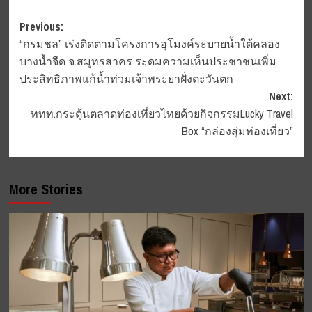
Post
Previous:
“กรมชล” เร่งติดตามโครงการอุโมงค์ระบายน้ำใต้คลอง
navigation
บางน้ำจืด จ.สมุทรสาคร ระดมความเห็นประชาชนเพิ่ม
ประสิทธิภาพแก้น้ำท่วมเจ้าพระยาฝั่งตะวันตก
Next:
ททท.กระตุ้นตลาดท่องเที่ยวไทยด้วยกิจกรรมLucky Travel
Box “กล่องสุ่มท่องเที่ยว”
More Stories