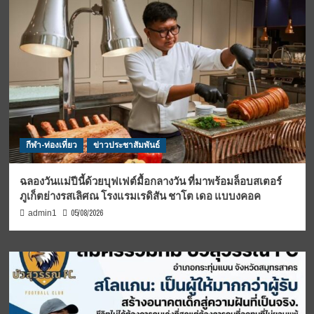
กีฬา-ท่องเที่ยว
ข่าวประชาสัมพันธ์
ฉลองวันแม่ปีนี้ด้วยบุฟเฟต์มื้อกลางวัน ที่มาพร้อมล็อบสเตอร์
ภูเก็ตย่างรสเลิศณ โรงแรมเรดิสัน ชาโต เดอ แบบงคอค
05/08/2026
admin1