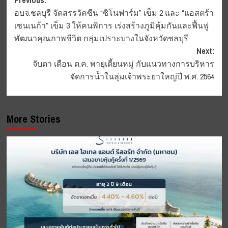
Post
Previous:
อบจ.ชลบุรี จัดสรรวัคซีน “ซิโนฟาร์ม” เข็ม 2 และ “แอสตร้า
navigation
เซนเนก้า” เข็ม 3 ให้คนพิการ เร่งสร้างภูมิคุ้มกันและฟื้นฟู
พัฒนาคุณภาพชีวิต กลุ่มเปราะบางในจังหวัดชลบุรี
Next:
จับตา เดือน ต.ค. พายุเตี้ยนหมู่ กับแนวทางการบริหาร
จัดการน้ำในลุ่มเจ้าพระยาใหญ่ปี พ.ศ. 2564
More Stories