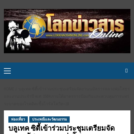
Skip
to
content
Primary
Menu
HOME
บลูเทค ซิตี้เข้าร่วมประชุมเตรียมจัดงานนมัสการหลวงพ่อโสธร
และงานประจำปี พ.ศ. 2564 ภายใต้มาตรการป้องกันและควบคุมการแพร่
ระบาดของโรคติดเชื้อไวรัสโควิด-19
ท่องเที่ยว
ประเพณีและวัฒนธรรม
บลูเทค ซิตี้เข้าร่วมประชุมเตรียมจัด