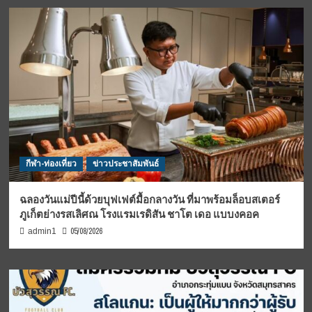
กีฬา-ท่องเที่ยว
ข่าวประชาสัมพันธ์
ฉลองวันแม่ปีนี้ด้วยบุฟเฟต์มื้อกลางวัน ที่มาพร้อมล็อบสเตอร์
ภูเก็ตย่างรสเลิศณ โรงแรมเรดิสัน ชาโต เดอ แบบงคอค
05/08/2026
admin1