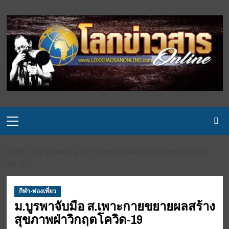
Skip
to
content
Primary
Menu
HOME
ม.บูรพาจับมือ ส.เพาะกายขยายผลสร้างสุขภาพฝ่าวิกฤตโค
วิด-19
กีฬา-ท่องเที่ยว
ม.บูรพาจับมือ ส.เพาะกายขยายผลสร้าง
สุขภาพฝ่าวิกฤตโควิด-19