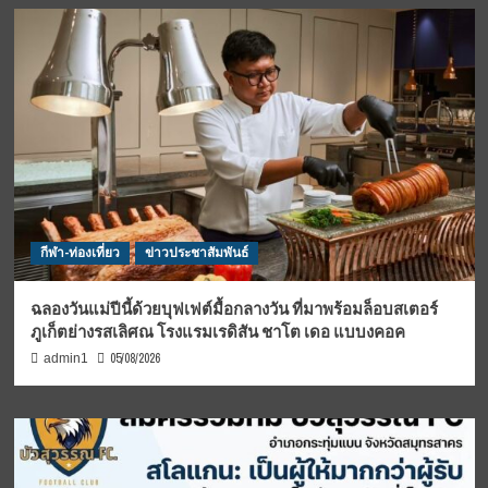
กีฬา-ท่องเที่ยว
ข่าวประชาสัมพันธ์
ฉลองวันแม่ปีนี้ด้วยบุฟเฟต์มื้อกลางวัน ที่มาพร้อมล็อบสเตอร์
ภูเก็ตย่างรสเลิศณ โรงแรมเรดิสัน ชาโต เดอ แบบงคอค
05/08/2026
admin1