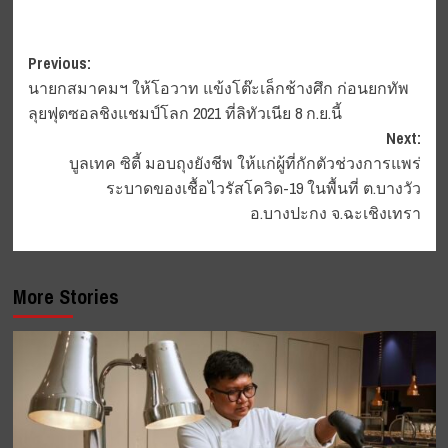
Post
Previous:
นายกสมาคมฯ ให้โอวาท แข้งโต๊ะเล็กช้างศึก ก่อนยกทัพ
navigation
ลุยฟุตซอลชิงแชมป์โลก 2021 ที่ลิทัวเนีย 8 ก.ย.นี้
Next:
บูลเทค ซิตี้ มอบถุงยังชีพ ให้แก่ผู้ที่กักตัวช่วงการแพร่
ระบาดของเชื้อไวรัสโควิด-19 ในพื้นที่ ต.บางวัว
อ.บางปะกง จ.ฉะเชิงเทรา
More Stories