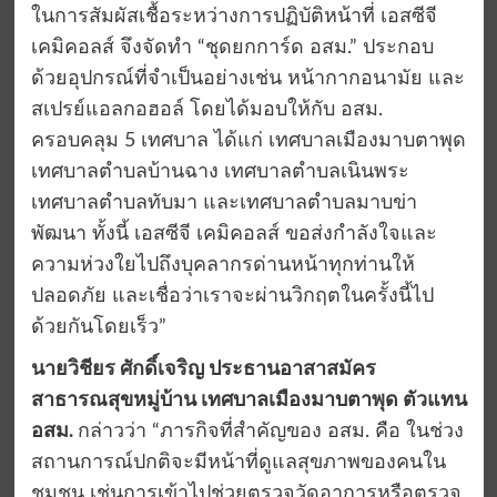
ในการสัมผัสเชื้อระหว่างการปฏิบัติหน้าที่ เอสซีจี
เคมิคอลส์ จึงจัดทำ “ชุดยกการ์ด อสม.” ประกอบ
ด้วยอุปกรณ์ที่จำเป็นอย่างเช่น หน้ากากอนามัย และ
สเปรย์แอลกอฮอล์ โดยได้มอบให้กับ อสม.
ครอบคลุม 5 เทศบาล ได้แก่ เทศบาลเมืองมาบตาพุด
เทศบาลตำบลบ้านฉาง เทศบาลตำบลเนินพระ
เทศบาลตำบลทับมา และเทศบาลตำบลมาบข่า
พัฒนา ทั้งนี้ เอสซีจี เคมิคอลส์ ขอส่งกำลังใจและ
ความห่วงใยไปถึงบุคลากรด่านหน้าทุกท่านให้
ปลอดภัย และเชื่อว่าเราจะผ่านวิกฤตในครั้งนี้ไป
ด้วยกันโดยเร็ว”
นายวิชียร ศักดิ์เจริญ ประธานอาสาสมัคร
สาธารณสุขหมู่บ้าน เทศบาลเมืองมาบตาพุด ตัวแทน
อสม.
กล่าวว่า “ภารกิจที่สำคัญของ อสม. คือ ในช่วง
สถานการณ์ปกติจะมีหน้าที่ดูแลสุขภาพของคนใน
ชุมชน เช่นการเข้าไปช่วยตรวจวัดอาการหรือตรวจ