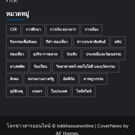
« ก.ค.
หมวดหมู่
CSR
การศึกษา
การเงิน-ธนาคาร
การเมือง
กิจกรรมเพื่อสังคม
กีฬา-ท่องเที่ยว
ข่าวประชาสัมพันธ์
คลิป
ท่องเที่ยว
ธุรกิจ-การตลาด
บันเทิง
ประเพณีและวัฒนธรรม
ยาเสพติด
ร้องเรียน
วิทยาศาสตร์ เทคโนโลยี และนวัตกรรม
สังคม
หน่วยงานภาครัฐ
อัคคีภัย
อาชญากรรม
อุบัติเหตุ
เกษตร
ในประเทศ
ไลฟ์สไตล์
โลกข่าวสารออนไลน์ © lokkhaosanonline
|
CoverNews
by
AF themes.