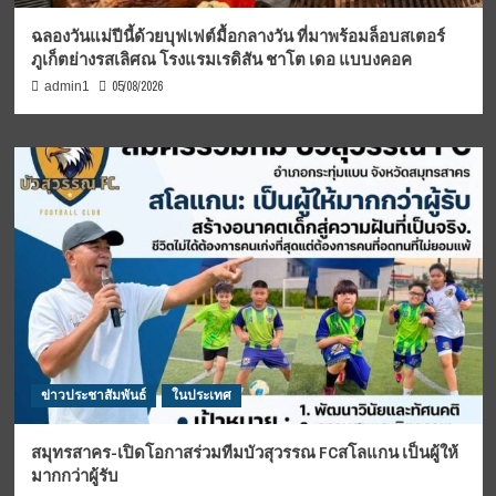
ฉลองวันแม่ปีนี้ด้วยบุฟเฟต์มื้อกลางวัน ที่มาพร้อมล็อบสเตอร์
ภูเก็ตย่างรสเลิศณ โรงแรมเรดิสัน ชาโต เดอ แบบงคอค
05/08/2026
admin1
ข่าวประชาสัมพันธ์
ในประเทศ
สมุทรสาคร-เปิดโอกาสร่วมทีมบัวสุวรรณ FCสโลแกน เป็นผู้ให้
มากกว่าผู้รับ