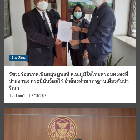
ร้องเรียน
วัชระร้องปทส.ฟันสฤษฏพงษ์ ส.ส.ภูมิใจไทยครอบครองที่
ป่าสงวนจ.กระบี่นับร้อยไร่ ย้ำต้องทำมาตรฐานเดียวกับปา
รีณา
27/05/2022
admin1