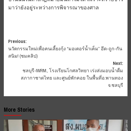
มาว่ายังอยู่ระหว่างการพิจารณาของศาล
Post
Previous:
นวัตกรรมใหม่เพื่อคนเลี้ยงกุ้ง “มอเตอร์น้ำเค็ม” อึด-ถูก-กัน
navigation
สนิม! (ชมคลิป)
Next:
ชลบุรี-IWRM., โรงเรียนโกศลวิทยา เร่งส่งมอบน้ำดื่ม
สภากาชาดไทย และศูนย์พักคอย ในพื้นที่อ.พานทอง
จ.ชลบุรี
More Stories