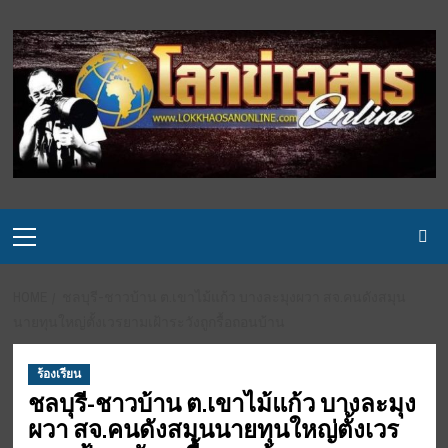
Skip
to
content
Primary
Menu
HOME
ชลบุรี-ชาวบ้าน ต.เขาไม้แก้ว บางละมุงผวา สจ.คนดังสมุน
นายทุนใหญ่ตั้งเวรยามเฝ้าระวังถูกรื้อถอนบ้าน
ร้องเรียน
ชลบุรี-ชาวบ้าน ต.เขาไม้แก้ว บางละมุง
ผวา สจ.คนดังสมุนนายทุนใหญ่ตั้งเวร