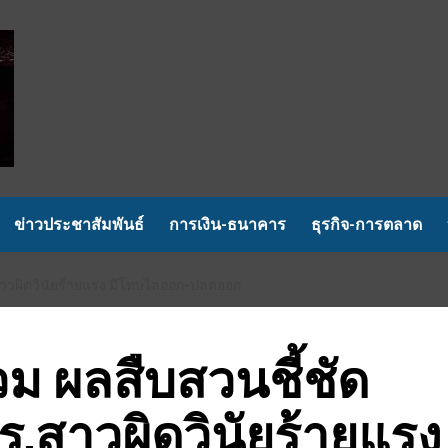
ข่าวประชาสัมพันธ์
การเงิน-ธนาคาร
ธุรกิจ-การตลาด
สาวผิดวินัยร้ายแรง มีโทษไล่ออก-ปลดออก
่วม ผลสืบสวนชี้ชัด
.สาวผิดวินัยร้ายแรง