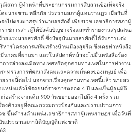
ุฒิสภา ผู้ทำหน้าที่ประธานกรรมการสืบสวนข้อเท็จจริง
ดยนายชวน หลีกภัย ประธานสภาผู้แทนราษฎร เมื่อวันที่
รงไปตรงมาสรุปว่านายสรศักดิ์ เพียรเวช เลขาธิการสภาผู้
าชการสาวผู้ใต้บังคับบัญชาจริงและทำรายงานสรุปเสนอ
ยแรงนายสรศักดิ์ ซึ่งปัจจุบันนายสรศักดิ์ได้รับการแต่ง
หารโครงการเสริมสร้างบ้านเมืองสุจริต ซึ่งเคยทำหนังสือ
 มีนาคมที่ผ่านมา และในสัปดาห์หน้าจะไปยื่นหนังสือร้อง
ญหาการล่วงละเมิดทางเพศหรือคุกคามทางเพศในการทำงาน
ระทรวงการพัฒนาสังคมและความมั่นคงของมนุษย์ เพื่อ
หายรายนี้ต่อไป นอกจากเรื่องคุกคามทางเพศนี้แล้ว นายสร
ำตำแหน่งแล้วใช้รถยนต์ราชการตลอด 4 ปี และเป็นผู้อนุมัติ
าก่อสร้างจากเดิม 900 วันขยายออกไปถึง 4 ครั้ง รวม
2 เรื่องค้างอยู่ที่คณะกรรมการป้องกันและปราบปรามการ
เวช ขึ้นดำรงตำแหน่งเลขาธิการสภาผู้แทนราษฎร เมื่อวันที่
ป็นประธานสภานิติบัญญัติแห่งชาติ
563