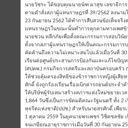
นายวัชระ ได้ขอบคุณนายนัฑ ผาสุข เลขาธิการว
ตามคำสั่งสภาผู้แทนราษฎรที่ 39/2562 ลงนามโ
23 กันยายน 2562 ได้ทำการสืบสวนข้อเท็จจริงต
แทนราษฎรในขณะนั้นทำการคุกคามทางเพศข้าร
นายชวน หลีกภัยเพื่อตั้งคณะกรรมการสอบวินัยร้า
ตั้งจากสภาผู้แทนราษฎรให้เป็นคณะกรรมการบริ
คัดค้านถึงความไม่เหมาะสมไปแล้วเมื่อวันที่ 30
เรียนต่อศูนย์ประสานการป้องกันและแก้ไขปั
(ศปคพ.) กรมกิจการสตรีและสถาบันครอบครัว ก
ให้ช่วยคุ้มครองสิทธิของข้าราชการหญิงผู้เสีย
ศักดิ์ ยังถูกร้องเรียนเรื่องเบิกค่ารถยนต์ประจ
ให้บริษัทผู้รับเหมาสร้างสภาฯแห่งใหม่ขยายเวล
1,864 วันซึ่งเป็นการขัดมติคณะรัฐมนตรี ทั้ง 
ทุจริตแห่งชาติ(ปปช.) สำหรับนายสรศักดิ์ เพียร
1 ตุลาคม 2559 ในยุคนายพรเพชร วิชิตชลชัย เ
จนเกษียณอายุราชการเมื่อวันที่ 30 กันยายน 2