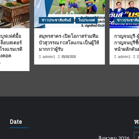
ข่าวประชาสัมพันธ์
ในประเทศ
ข่าวประชาสัม
บุฟเฟต์มื้อ
สมุทรสาคร-เปิดโอกาสร่วมทีม
กาญจนบุรี-ผู
มล็อบสเตอร์
บัวสุวรรณ FCสโลแกน เป็นผู้ให้
กาญจนบุรีชี
 โรงแรมเรดิ
มากกว่าผู้รับ
หน้าผลักดั
บงคอค
05/08/2026
2
admin1
admin1
6
Date
ห
สิงหาคม 2026