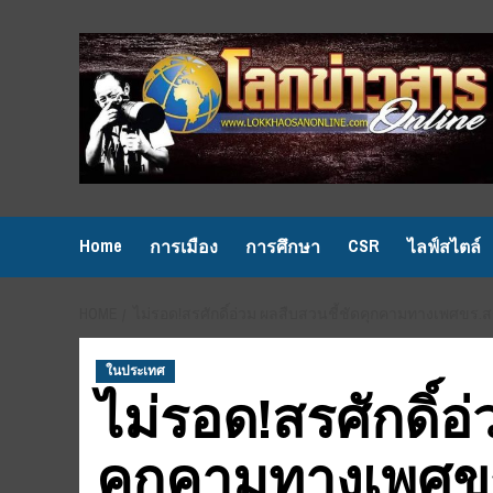
Skip
to
content
Home
CSR
การเมือง
การศึกษา
ไลฟ์สไตล์
HOME
ไม่รอด!สรศักดิ์อ่วม ผลสืบสวนชี้ชัดคุกคามทางเพศขร.
ในประเทศ
ไม่รอด!สรศักดิ์อ
คุกคามทางเพศขร