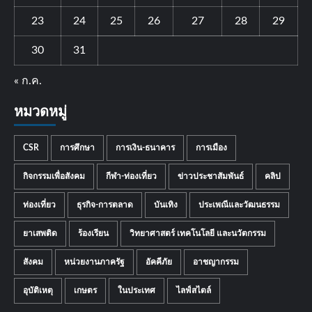
23
24
25
26
27
28
29
30
31
« ก.ค.
หมวดหมู่
CSR
การศึกษา
การเงิน-ธนาคาร
การเมือง
กิจกรรมเพื่อสังคม
กีฬา-ท่องเที่ยว
ข่าวประชาสัมพันธ์
คลิป
ท่องเที่ยว
ธุรกิจ-การตลาด
บันเทิง
ประเพณีและวัฒนธรรม
ยาเสพติด
ร้องเรียน
วิทยาศาสตร์ เทคโนโลยี และนวัตกรรม
สังคม
หน่วยงานภาครัฐ
อัคคีภัย
อาชญากรรม
อุบัติเหตุ
เกษตร
ในประเทศ
ไลฟ์สไตล์