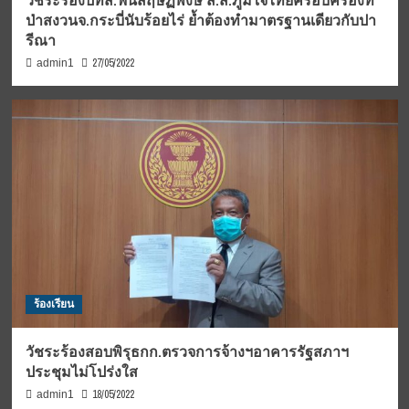
วัชระร้องปทส.ฟันสฤษฏพงษ์ ส.ส.ภูมิใจไทยครอบครองที่
ป่าสงวนจ.กระบี่นับร้อยไร่ ย้ำต้องทำมาตรฐานเดียวกับปา
รีณา
27/05/2022
admin1
ร้องเรียน
วัชระร้องสอบพิรุธกก.ตรวจการจ้างฯอาคารรัฐสภาฯ
ประชุมไม่โปร่งใส
18/05/2022
admin1