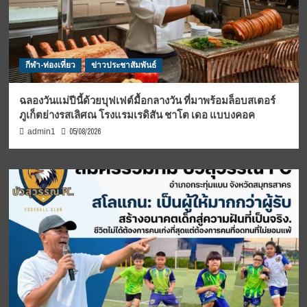
กีฬา-ท่องเที่ยว
ข่าวประชาสัมพันธ์
ฉลองวันแม่ปีนี้ด้วยบุฟเฟต์มื้อกลางวัน ที่มาพร้อมล็อบสเตอร์
ภูเก็ตย่างรสเลิศณ โรงแรมเรดิสัน ชาโต เดอ แบบงคอค
05/08/2026
admin1