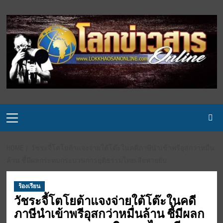
Skip
to
content
Primary
Menu
HOME
วัชระจี้โตโยต้าแจงจ่ายใต้โต๊ะในคดีภาษีนำเข้าพรีอุสกว่าหมื่น
ล้าน ชี้มีผลกระทบกระบวนการยุติธรรมไทยเสียหายยับ
ร้องเรียน
วัชระจี้โตโยต้าแจงจ่ายใต้โต๊ะในคดี
ภาษีนำเข้าพรีอุสกว่าหมื่นล้าน ชี้มีผลก