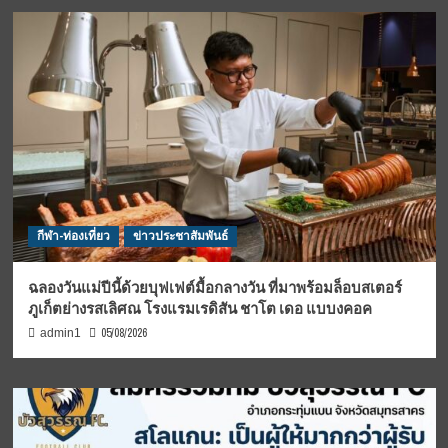
กีฬา-ท่องเที่ยว
ข่าวประชาสัมพันธ์
ฉลองวันแม่ปีนี้ด้วยบุฟเฟต์มื้อกลางวัน ที่มาพร้อมล็อบสเตอร์
ภูเก็ตย่างรสเลิศณ โรงแรมเรดิสัน ชาโต เดอ แบบงคอค
05/08/2026
admin1