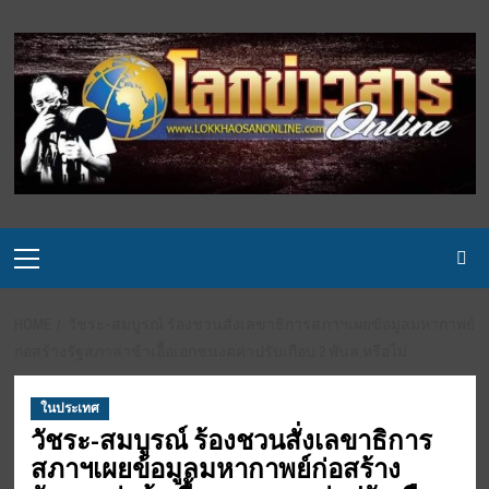
Skip
to
content
Primary
Menu
HOME
วัชระ-สมบูรณ์ ร้องชวนสั่งเลขาธิการสภาฯเผยข้อมูลมหากาพย์
ก่อสร้างรัฐสภาล่าช้าเอื้อเอกชนงดค่าปรับเกือบ 2 พันล.หรือไม่
ในประเทศ
วัชระ-สมบูรณ์ ร้องชวนสั่งเลขาธิการ
สภาฯเผยข้อมูลมหากาพย์ก่อสร้าง