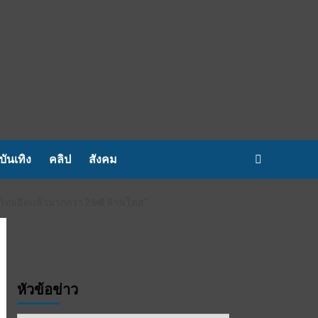
บันเทิง
คลิป
สังคม
 ไทยฉีดแล้วมากกว่า 2.648 ล้านโดส”
หัวข้อข่าว