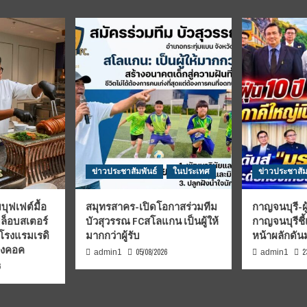
ข่าวประชาสัมพันธ์
ในประเทศ
ข่าวประชาสัม
บุฟเฟต์มื้อ
สมุทรสาคร-เปิดโอกาสร่วมทีม
กาญจนบุรี-ผู
มล็อบสเตอร์
บัวสุวรรณ FCสโลแกน เป็นผู้ให้
กาญจนบุรีชี
 โรงแรมเรดิ
มากกว่าผู้รับ
หน้าผลักดั
บงคอค
05/08/2026
2
admin1
admin1
6