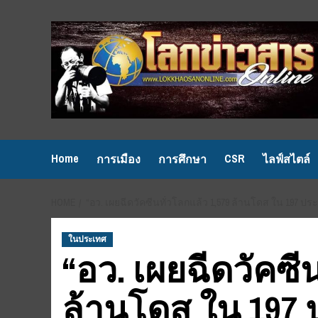
Skip
to
content
Home
CSR
การเมือง
การศึกษา
ไลฟ์สไตล์
HOME
“อว. เผยฉีดวัคซีนทั่วโลกแล้ว 1,579 ล้านโดส ใน 197 
ในประเทศ
“อว. เผยฉีดวัคซี
ล้านโดส ใน 197