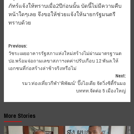
ภัทร์แจ้งให้ทราบเมื่อ2ปีก่อนนั้น บัดนี้ไม่มีความคืบ
หน้าใดๆเลย จึงขอให้ช่วยแจ้งให้นายกรัฐมนตรี
ทราบด้วย
Post
Previous:
วัชระเผยอาคารรัฐสภาแห่งใหม่สร้างไม่ผ่านมาตรฐานต
navigation
ปอ.พร้อมจ่อถามเลขาสภาฯงดค่าปรับเกือบ 1.2 พันล.ให้
เอกชนที่ก่อสร้างล่าช้าจริงหรือไม่
Next:
รมว.ท่องเที่ยวกีฬา”พิพัฒน์” ปิ๊งไอเดีย จัดวิ่งซิตี้รันมอ
บททท.จัดต่อ 5 เมืองใหญ่
More Stories