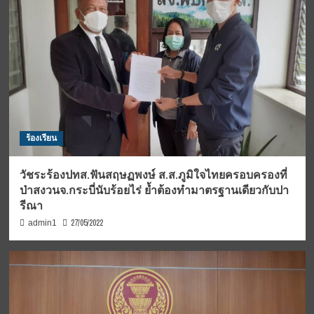
ร้องเรียน
วัชระร้องปทส.ฟันสฤษฏพงษ์ ส.ส.ภูมิใจไทยครอบครองที่
ป่าสงวนจ.กระบี่นับร้อยไร่ ย้ำต้องทำมาตรฐานเดียวกับปา
รีณา
27/05/2022
admin1