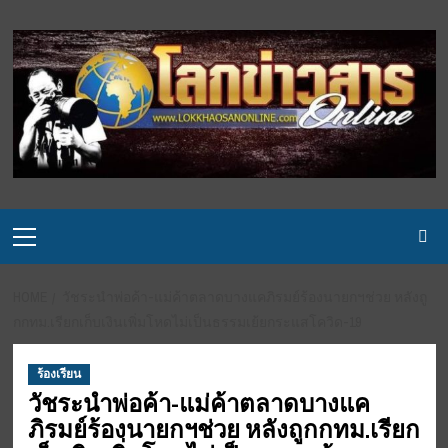
Skip
to
content
Primary
Menu
HOME
วัชระนำพ่อค้า-แม่ค้าตลาดบางแคภิรมย์ร้องนายกฯช่วย หลังถู
กกทม.เรียกเก็บเงินเพิ่มโหดไม่เป็นธรรมเย้ยกระแสโควิด-19
ร้องเรียน
วัชระนำพ่อค้า-แม่ค้าตลาดบางแค
ภิรมย์ร้องนายกฯช่วย หลังถูกกทม.เรียก