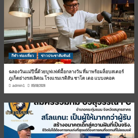
กีฬา-ท่องเที่ยว
ข่าวประชาสัมพันธ์
ฉลองวันแม่ปีนี้ด้วยบุฟเฟต์มื้อกลางวัน ที่มาพร้อมล็อบสเตอร์
ภูเก็ตย่างรสเลิศณ โรงแรมเรดิสัน ชาโต เดอ แบบงคอค
05/08/2026
admin1