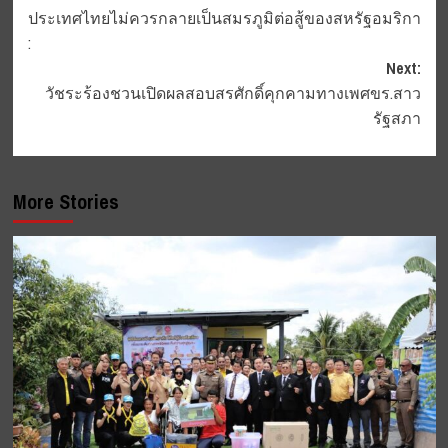
ประเทศไทยไม่ควรกลายเป็นสมรภูมิต่อสู้ของสหรัฐอมริกา
navigation
:
Next:
วัชระร้องชวนเปิดผลสอบสรศักดิ์คุกคามทางเพศขร.สาว
รัฐสภา
More Stories