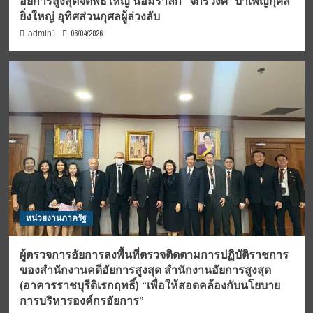
อัยการสูงสุดจัดพิธีใหญ่ น้อมรำลึก “จักรีวงศ์” บำเพ็ญกุศล
ยิ่งใหญ่ อุทิศส่วนกุศลผู้ล่วงลับ
06/04/2026
admin1
หน่วยงานภาครัฐ
ผู้ตรวจการอัยการลงพื้นที่ตรวจติดตามการปฏิบัติราชการ
ของสำนักงานคดีอัยการสูงสุด สำนักงานอัยการสูงสุด
(อาคารราชบุรีดิเรกฤทธิ์) “เพื่อให้สอดคล้องกับนโยบาย
การบริหารองค์กรอัยการ”