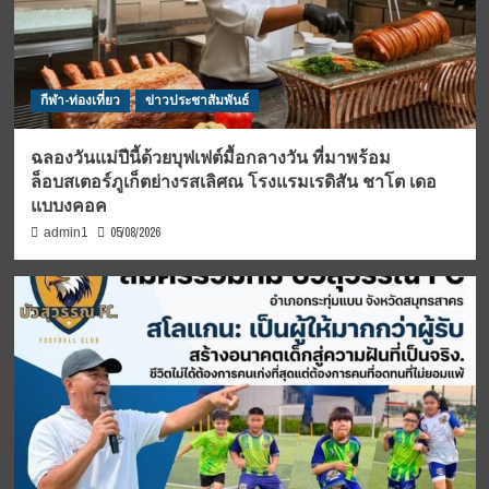
กีฬา-ท่องเที่ยว
ข่าวประชาสัมพันธ์
ฉลองวันแม่ปีนี้ด้วยบุฟเฟต์มื้อกลางวัน ที่มาพร้อม
ล็อบสเตอร์ภูเก็ตย่างรสเลิศณ โรงแรมเรดิสัน ชาโต เดอ
แบบงคอค
05/08/2026
admin1