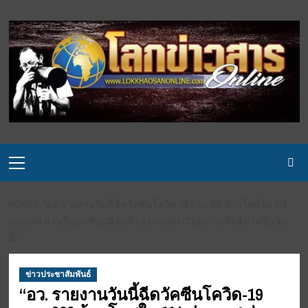
Skip
to
content
Primary
Menu
HOME
“อว. รายงานวันนี้ฉีดวัคซีนโควิด-19 รวม 300 ล้านโดสใน 114
ประเทศ ส่วนในอาเซียนฉีดแล้ว 8 ประเทศ เวียตนามเริ่มฉีดวัคซีนวัน
นี้”
ข่าวประชาสัมพันธ์
“อว. รายงานวันนี้ฉีดวัคซีนโควิด-19