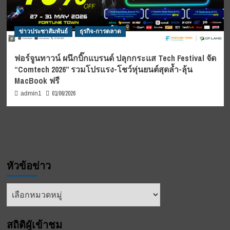
ข่าวประชาสัมพันธ์
ธุรกิจ-การตลาด
ฟอร์จูนทาวน์ ผนึกบิ๊กแบรนด์ ปลุกกระแส Tech Festival จัด
“Comtech 2026” รวมโปรแรง-โชว์หุ่นยนต์สุดล้ำ-ลุ้น
MacBook ฟรี
01/06/2026
admin1
หัวข้อข่าว
หัวข้อ
ข่าว
สถิติผูัเข้าชม