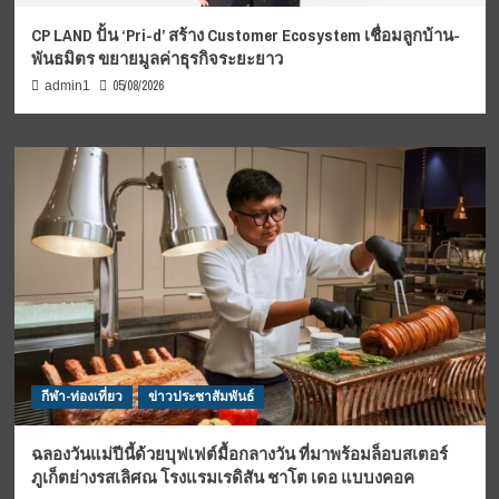
CP LAND ปั้น ‘Pri-d’ สร้าง Customer Ecosystem เชื่อมลูกบ้าน-
พันธมิตร ขยายมูลค่าธุรกิจระยะยาว
05/08/2026
admin1
กีฬา-ท่องเที่ยว
ข่าวประชาสัมพันธ์
ฉลองวันแม่ปีนี้ด้วยบุฟเฟต์มื้อกลางวัน ที่มาพร้อมล็อบสเตอร์
ภูเก็ตย่างรสเลิศณ โรงแรมเรดิสัน ชาโต เดอ แบบงคอค