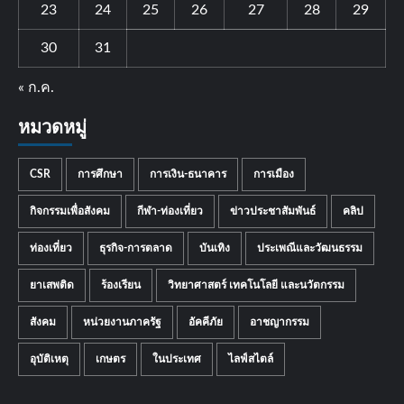
23
24
25
26
27
28
29
30
31
« ก.ค.
หมวดหมู่
CSR
การศึกษา
การเงิน-ธนาคาร
การเมือง
กิจกรรมเพื่อสังคม
กีฬา-ท่องเที่ยว
ข่าวประชาสัมพันธ์
คลิป
ท่องเที่ยว
ธุรกิจ-การตลาด
บันเทิง
ประเพณีและวัฒนธรรม
ยาเสพติด
ร้องเรียน
วิทยาศาสตร์ เทคโนโลยี และนวัตกรรม
สังคม
หน่วยงานภาครัฐ
อัคคีภัย
อาชญากรรม
อุบัติเหตุ
เกษตร
ในประเทศ
ไลฟ์สไตล์