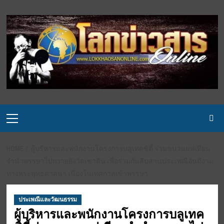
Skip
to
content
Primary
Menu
HOME
ผู้บริหารและพนักงานโครงการบลูเทคซิตี้ ร่วมขบวนแห่เทียน
จำนำพรรษาไปถวายยังวัดเขาดิน เพื่อร่วมกันสืบสานประเพณีอันดีงาม
ทางพระพุทธศาสนา เนื่องในเทศกาลเข้าพรรษา
ประเพณีและวัฒนธรรม
ผู้บริหารและพนักงานโครงการบลูเทค