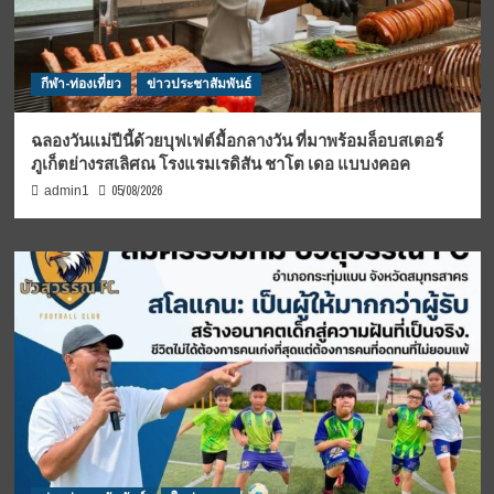
กีฬา-ท่องเที่ยว
ข่าวประชาสัมพันธ์
ฉลองวันแม่ปีนี้ด้วยบุฟเฟต์มื้อกลางวัน ที่มาพร้อมล็อบสเตอร์
ภูเก็ตย่างรสเลิศณ โรงแรมเรดิสัน ชาโต เดอ แบบงคอค
05/08/2026
admin1