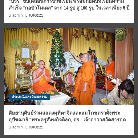
“บวร” ขับเคลื่อนการบวชเรียน พร้อมถอดบทเรียนความ
สำเร็จ “กอบัวโมเดล” จาก 14 รูป สู่ 100 รูป ในเวลาเพียง 5 ปี
05/06/2026
admin
ประเพณีและวัฒนธรรม
ศิษยานุศิษย์ร่วมแสดงมุทิตาจิตและสมโภชตราตั้งพระ
อุปัชฌาย์ “พระครูสังฆกิจดิลก, ดร.” เจ้าอาวาสวัดสารอด
30/05/2026
admin