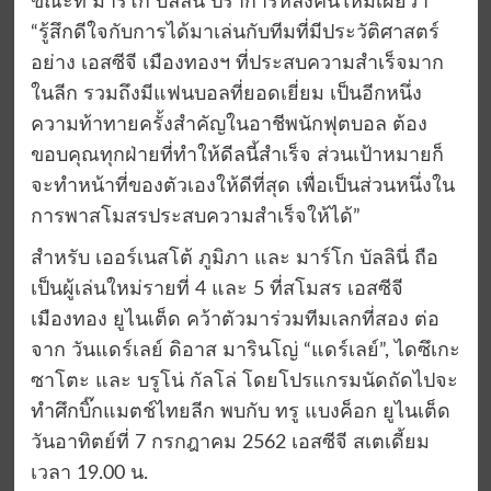
ขณะที่ มาร์โก บัลลินี่ ปราการหลังคนใหม่เผยว่า
“รู้สึกดีใจกับการได้มาเล่นกับทีมที่มีประวัติศาสตร์
อย่าง เอสซีจี เมืองทองฯ ที่ประสบความสำเร็จมาก
ในลีก รวมถึงมีแฟนบอลที่ยอดเยี่ยม เป็นอีกหนึ่ง
ความท้าทายครั้งสำคัญในอาชีพนักฟุตบอล ต้อง
ขอบคุณทุกฝ่ายที่ทำให้ดีลนี้สำเร็จ ส่วนเป้าหมายก็
จะทำหน้าที่ของตัวเองให้ดีที่สุด เพื่อเป็นส่วนหนึ่งใน
การพาสโมสรประสบความสำเร็จให้ได้”
สำหรับ เออร์เนสโต้ ภูมิภา และ มาร์โก บัลลินี่ ถือ
เป็นผู้เล่นใหม่รายที่ 4 และ 5 ที่สโมสร เอสซีจี
เมืองทอง ยูไนเต็ด คว้าตัวมาร่วมทีมเลกที่สอง ต่อ
จาก วันแดร์เลย์ ดิอาส มารินโญ่ “แดร์เลย์”, ไดซึเกะ
ซาโตะ และ บรูโน่ กัลโล่ โดยโปรแกรมนัดถัดไปจะ
ทำศึกบิ๊กแมตช์ไทยลีก พบกับ ทรู แบงค็อก ยูไนเต็ด
วันอาทิตย์ที่ 7 กรกฎาคม 2562 เอสซีจี สเตเดี้ยม
เวลา 19.00 น.