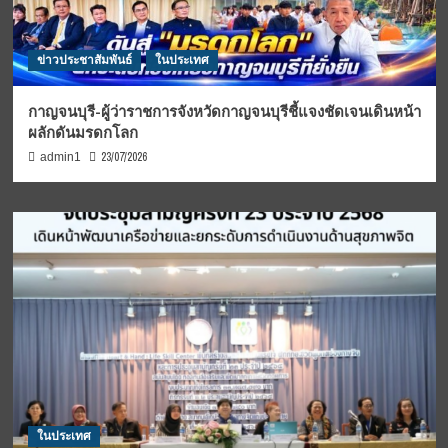
ข่าวประชาสัมพันธ์
ในประเทศ
กาญจนบุรี-ผู้ว่าราชการจังหวัดกาญจนบุรีชี้แจงชัดเจนเดินหน้า
ผลักดันมรดกโลก
23/07/2026
admin1
ในประเทศ