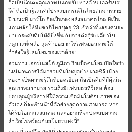
ถือเป็นนักเตะคุณภาพในเกมรับ ทางด้าน เออร์เนส
โต้ ถือเป็นผู้เล่นที่มีประสบการณ์ในไทยลีกมาหลาย
ปี ขณะที่ มาร์โก ถือเป็นกองหลังอนาคตไกล ที่เป็น
แกนหลักให้ทีมชาติไทยชุดยู 23 เชื่อว่าทั้งสองคนจะ
มายกระดับทีมให้ดียิ่งขึ้น กับการต่อสู้ขับเคี่ยวใน
ฤดูกาลที่เหลือ สุดท้ายอยากให้แฟนบอลร่วมให้
กำลังใจผู้เล่นใหม่ของเราด้วย”
ส่วนทาง เออร์เนสโต้ ภูมิภา วิงแบ็กคนใหม่เปิดใจว่า
“แน่นอนการได้มาร่วมทีมใหญ่อย่าง เอสซีจี เมือง
ทองฯ เป็นความรู้สึกที่ยอดเยี่ยม ถือเป็นทีมที่มีผู้เล่น
คุณภาพมากมาย รวมถึงมีแฟนบอลที่วิเศษ ต้อง
ขอบคุณผู้บริหารที่ให้ความเชื่อมั่นในศักยภาพของ
ตัวเอง ก็จะทำหน้าที่ดีอย่างสุดความสามารถ หาก
ได้รับโอกาสลงสนาม และอยากที่จะประสบความ
สำเร็จไปพร้อมกับสโมสรแห่งนี้”