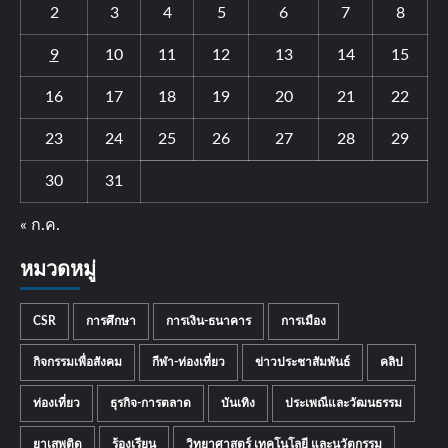
2
3
4
5
6
7
8
9
10
11
12
13
14
15
16
17
18
19
20
21
22
23
24
25
26
27
28
29
30
31
« ก.ค.
หมวดหมู่
CSR
การศึกษา
การเงิน-ธนาคาร
การเมือง
กิจกรรมเพื่อสังคม
กีฬา-ท่องเที่ยว
ข่าวประชาสัมพันธ์
คลิป
ท่องเที่ยว
ธุรกิจ-การตลาด
บันเทิง
ประเพณีและวัฒนธรรม
ยาเสพติด
ร้องเรียน
วิทยาศาสตร์ เทคโนโลยี และนวัตกรรม