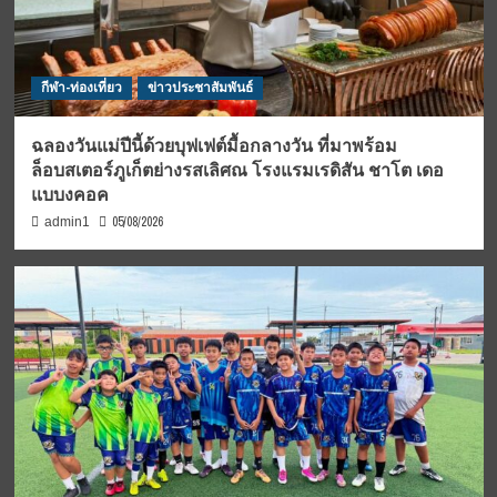
กีฬา-ท่องเที่ยว
ข่าวประชาสัมพันธ์
ฉลองวันแม่ปีนี้ด้วยบุฟเฟต์มื้อกลางวัน ที่มาพร้อม
ล็อบสเตอร์ภูเก็ตย่างรสเลิศณ โรงแรมเรดิสัน ชาโต เดอ
แบบงคอค
05/08/2026
admin1