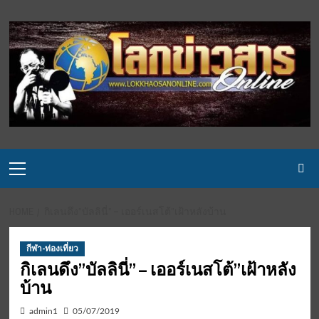
Skip
to
content
Primary
Menu
HOME
กิเลนดึง”บัลลินี่” – เออร์เนสโต้”เฝ้าหลังบ้าน
กีฬา-ท่องเที่ยว
กิเลนดึง”บัลลินี่” – เออร์เนสโต้”เฝ้าหลัง
บ้าน
admin1
05/07/2019