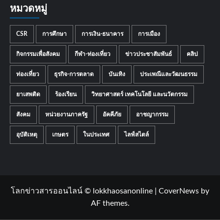
หมวดหมู่
CSR
การศึกษา
การเงิน-ธนาคาร
การเมือง
กิจกรรมเพื่อสังคม
กีฬา-ท่องเที่ยว
ข่าวประชาสัมพันธ์
คลิป
ท่องเที่ยว
ธุรกิจ-การตลาด
บันเทิง
ประเพณีและวัฒนธรรม
ยาเสพติด
ร้องเรียน
วิทยาศาสตร์ เทคโนโลยี และนวัตกรรม
สังคม
หน่วยงานภาครัฐ
อัคคีภัย
อาชญากรรม
อุบัติเหตุ
เกษตร
ในประเทศ
ไลฟ์สไตล์
โลกข่าวสารออนไลน์ © lokkhaosanonline
|
CoverNews
by
AF themes.