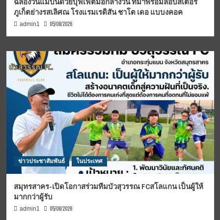
ฉลองวันแม่ปีนี้ด้วยบุฟเฟต์มื้อกลางวัน ที่มาพร้อมล็อบสเตอร์
ภูเก็ตย่างรสเลิศณ โรงแรมเรดิสัน ชาโต เดอ แบบงคอค
05/08/2026
admin1
ข่าวประชาสัมพันธ์
ในประเทศ
สมุทรสาคร-เปิดโอกาสร่วมทีมบัวสุวรรณ FCสโลแกน เป็นผู้ให้
มากกว่าผู้รับ
05/08/2026
admin1