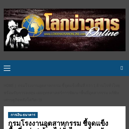
Skip
to
content
Primary
Menu
HOME
กรมโรงงานอุตสาหกรรม ชี้จุดแข็งพื้นที่ กว่า 1 ล้านไร่ทั่วไทย
พร้อมรับการลงทุน เผยยุทธศาสตร์การพัฒนาพื้นที่อุตสากรรม แก้พิษ
เศรษฐกิจหลังโควิด-19
การเงิน-ธนาคาร
กรมโรงงานอุตสาหกรรม ชี้จุดแข็ง