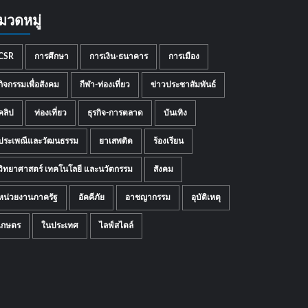
มวดหมู่
CSR
การศึกษา
การเงิน-ธนาคาร
การเมือง
กิจกรรมเพื่อสังคม
กีฬา-ท่องเที่ยว
ข่าวประชาสัมพันธ์
คลิป
ท่องเที่ยว
ธุรกิจ-การตลาด
บันเทิง
ประเพณีและวัฒนธรรม
ยาเสพติด
ร้องเรียน
วิทยาศาสตร์ เทคโนโลยี และนวัตกรรม
สังคม
หน่วยงานภาครัฐ
อัคคีภัย
อาชญากรรม
อุบัติเหตุ
เกษตร
ในประเทศ
ไลฟ์สไตล์