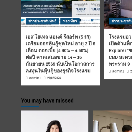
ข่าวประชาสัมพันธ์
ท่องเที่ยว
ข่าวประชาสัม
เอส โฮเทล แอนด์ รีสอร์ท (SHR)
โรงแรมอวา
เตรียมออกหุ้นกู้ชุดใหม่ อายุ 2 ปี 9
เปิดตัวแพ็
เดือน ดอกเบี้ย [4.40% – 4.60%]
Explorer”ช
ต่อปี คาดเสนอขาย 14 – 16
CBD สะดวก
กันยายน 2569 นับเป็นโอกาสการ
พระราม 9
ลงทุนในหุ้นกู้ของธุรกิจโรงแรม
2
admin1
21/07/2026
admin1
You may have missed