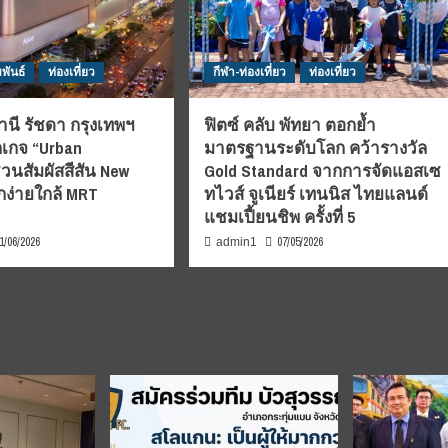
พันธ์
ท่องเที่ยว
กีฬา-ท่องเที่ยว
ท่องเที่ยว
นี รัชดา กรุงเทพฯ
ฟิตซ์ คลับ พัทยา ตอกย้ำ
กเกจ “Urban
มาตรฐานระดับโลก คว้ารางวัล
วนสัมผัสสีสัน New
Gold Standard จากการจัดแอสเซ
ง่ายใกล้ MRT
ทไวส์ จูเนียร์ เทนนิส ไทยแลนด์
แชมเปี้ยนชิพ ครั้งที่ 5
1/06/2026
07/05/2026
admin1