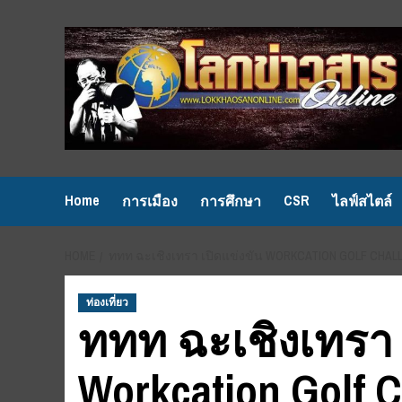
Skip
to
content
Home
CSR
การเมือง
การศึกษา
ไลฟ์สไตล์
HOME
ททท ฉะเชิงเทรา เปิดแข่งขัน WORKCATION GOLF CHA
ท่องเที่ยว
ททท ฉะเชิงเทรา 
Workcation Golf C