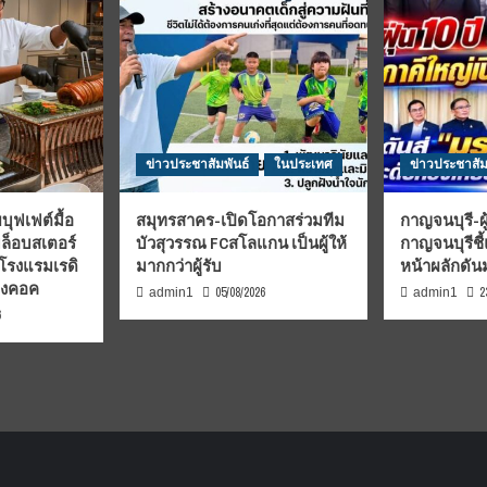
ข่าวประชาสัมพันธ์
ในประเทศ
ข่าวประชาสัม
บุฟเฟต์มื้อ
สมุทรสาคร-เปิดโอกาสร่วมทีม
กาญจนบุรี-ผู
มล็อบสเตอร์
บัวสุวรรณ FCสโลแกน เป็นผู้ให้
กาญจนบุรีชี
 โรงแรมเรดิ
มากกว่าผู้รับ
หน้าผลักดั
บงคอค
05/08/2026
2
admin1
admin1
6