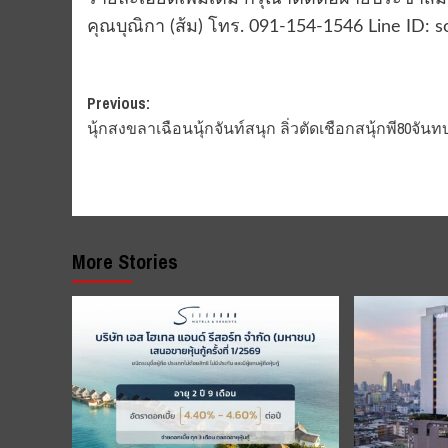
คุณบุณิกา (ส้ม) โทร. 091-154-1546‬ Line ID:
Post
Previous:
นุ้กสงขลาเฉือนนุ้กจันท์สนุก ลิ่วตัดเชือกสนุ้กพี80จันทบุ
navigation
More Stories