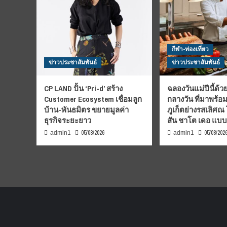
กีฬา-ท่องเที่ยว
ข่าวประชาสัมพันธ์
ข่าวประชาสัมพันธ์
CP LAND ปั้น ‘Pri-d’ สร้าง
ฉลองวันแม่ปีนี้ด้วย
Customer Ecosystem เชื่อมลูก
กลางวัน ที่มาพร้อ
บ้าน-พันธมิตร ขยายมูลค่า
ภูเก็ตย่างรสเลิศณ
ธุรกิจระยะยาว
สัน ชาโต เดอ แบ
05/08/2026
05/08/202
admin1
admin1