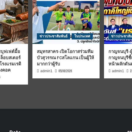
ข่าวประชาสัมพันธ์
ในประเทศ
ข่าวประชาสัม
บุฟเฟต์มื้อ
สมุทรสาคร-เปิดโอกาสร่วมทีม
กาญจนบุรี-ผู
มล็อบสเตอร์
บัวสุวรรณ FCสโลแกน เป็นผู้ให้
กาญจนบุรีชี
 โรงแรมเรดิ
มากกว่าผู้รับ
หน้าผลักดั
บงคอค
05/08/2026
2
admin1
admin1
6