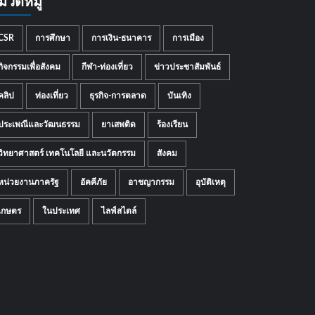
มวดหมู่
CSR
การศึกษา
การเงิน-ธนาคาร
การเมือง
กิจกรรมเพื่อสังคม
กีฬา-ท่องเที่ยว
ข่าวประชาสัมพันธ์
คลิป
ท่องเที่ยว
ธุรกิจ-การตลาด
บันเทิง
ประเพณีและวัฒนธรรม
ยาเสพติด
ร้องเรียน
วิทยาศาสตร์ เทคโนโลยี และนวัตกรรม
สังคม
หน่วยงานภาครัฐ
อัคคีภัย
อาชญากรรม
อุบัติเหตุ
เกษตร
ในประเทศ
ไลฟ์สไตล์