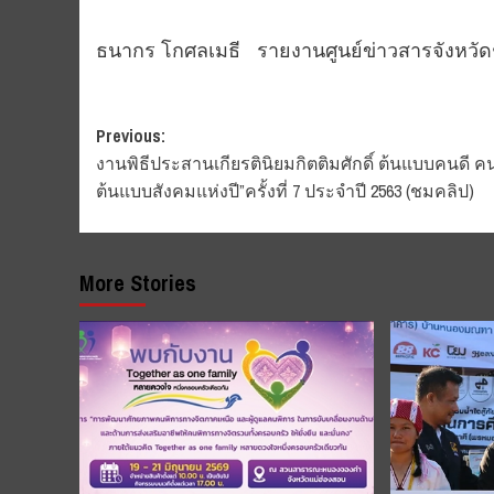
ธนากร โกศลเมธี รายงานศูนย์ข่าวสารจังหวั
Post
Previous:
งานพิธีประสานเกียรตินิยมกิตติมศักดิ์ ต้นแบบคนดี ค
navigation
ต้นแบบสังคมแห่งปี”ครั้งที่ 7 ประจำปี 2563 (ชมคลิป)
More Stories