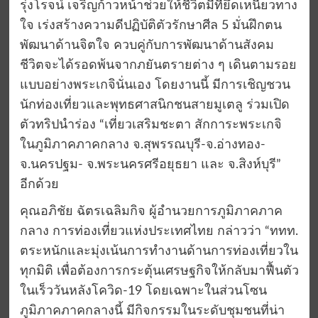
รุ่งโรจน์ เจริญก้าวหน้าช่วยให้ชีวิตมีที่ยึดเหนี่ยวทาง
ใจ เร่งสร้างความดีปฏิบัติตัวรักษาศีล 5 มั่นฝึกตน
พัฒนาด้านจิตใจ ควบคู่กับการพัฒนาด้านสังคม
ชีวิตจะได้รอดพ้นจากภยันตรายต่าง ๆ เดินตามรอย
แบบอย่างพระเกจินั่นเอง โดยงานนี้ มีการเชิญชวน
นักท่องเที่ยวและพุทธศาสนิกชนสายมูเตลู ร่วมเปิด
ตัวทริปนำร่อง “เที่ยวเสริมชะตา สักการะพระเกจิ
ในภูมิภาคภาคกลาง จ.สุพรรณบุรี-จ.อ่างทอง-
จ.นครปฐม- จ.พระนครศรีอยุธยา และ จ.สิงห์บุรี”
อีกด้วย
คุณอภิชัย ฉัตรเฉลิมกิจ ผู้อำนวยการภูมิภาคภาค
กลาง การท่องเที่ยวแห่งประเทศไทย กล่าวว่า “ททท.
ตระหนักและมุ่งเน้นการทำงานด้านการท่องเที่ยวใน
ทุกมิติ เพื่อต้องการกระตุ้นเศรษฐกิจให้กลับมาฟื้นตัว
ในเร็ววันหลังโควิด-19 โดยเฉพาะในส่วนโซน
ภูมิภาคภาคกลางนี้ มีกิจกรรมในระดับชุมชนที่น่า