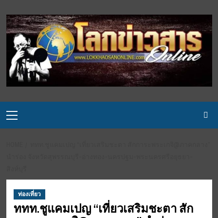
Skip
to
content
Primary
Menu
HOME
ททท.ชูแคมเปญ “เที่ยวเสริมชะตา สักการะพระเกจิ@ภาคกลาง”
นำร่อง จังหวัดสุพรรณบุรี-อ่างทอง-นครปฐม-พระนครศรีอยุธยา-
สิงห์บุรี
ท่องเที่ยว
ททท.ชูแคมเปญ “เที่ยวเสริมชะตา สัก