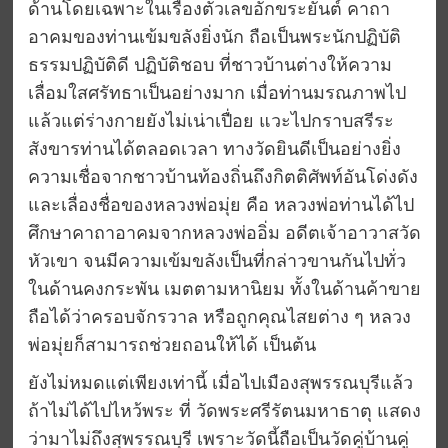
ด้านโดยเฉพาะในเรื่องตัวเลขอักขระยันต์ คาถา
อาคมของท่านเข้มขลังยิ่งนัก ถือเป็นพระนักปฏิบัติ
ธรรมปฏิบัติดี ปฏิบัติชอบ ที่ชาวบ้านต่างให้ความ
เลื่อมใสศรัทธาเป็นอย่างมาก เมื่อท่านมรณภาพไป
แล้วแต่ร่างกายยังไม่เน่าเปื่อย แวะไปกราบสรีระ
สังขารท่านได้ตลอดเวลา ทางวัดยินดีเป็นอย่างยิ่ง
ความเชื่อจากชาวบ้านท้องถิ่นถึงกิตติศัพท์อันโด่งดัง
และเลื่องชื่อของหลวงพ่อมุ่ย คือ หลวงพ่อท่านได้ไป
ศึกษาคาถาอาคมจากหลวงพ่ออิ่ม อดีตเจ้าอาวาสวัด
หัวเขา จนมีความเข้มขลังเป็นที่กล่าวขานกันไปทั่ว
ในด้านคงกระพัน เมตตามหานิยม ทั้งในด้านค้าขาย
ถือได้ว่าครอบจักรวาล หรือถูกคุณไสยต่าง ๆ หลวง
พ่อมุ่ยก็สามารถช่วยถอนให้ได้ เป็นต้น
ยังไม่หมดแต่เพียงเท่านี้ เมื่อไปเมืองสุพรรณบุรีแล้ว
ถ้าไม่ได้ไปไหว้พระ ที่ วัดพระศรีรัตนมหาธาตุ แสดง
ว่ามาไม่ถึงสุพรรณบุรี เพราะวัดนี้ถือเป็นวัดคู่บ้านคู่