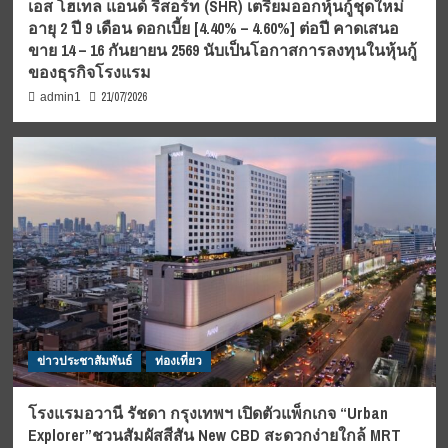
เอส โฮเทล แอนด์ รีสอร์ท (SHR) เตรียมออกหุ้นกู้ชุดใหม่
อายุ 2 ปี 9 เดือน ดอกเบี้ย [4.40% – 4.60%] ต่อปี คาดเสนอ
ขาย 14 – 16 กันยายน 2569 นับเป็นโอกาสการลงทุนในหุ้นกู้
ของธุรกิจโรงแรม
21/07/2026
admin1
ข่าวประชาสัมพันธ์
ท่องเที่ยว
โรงแรมอวานี รัชดา กรุงเทพฯ เปิดตัวแพ็กเกจ “Urban
Explorer”ชวนสัมผัสสีสัน New CBD สะดวกง่ายใกล้ MRT