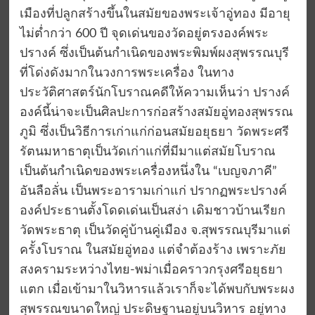
เมืองที่ปลูกสร้างขึ้นในสมัยของพระเจ้าอู่ทอง มีอายุ
ไม่ต่ำกว่า 600 ปี จุดเด่นของวัดอยู่ตรงองค์พระ
ปรางค์ ซึ่งเป็นต้นกำเนิดของพระพิมพ์ผงสุพรรณบุรี
ที่โด่งดังมากในวงการพระเครื่อง ในทาง
ประวัติศาสตร์นักโบราณคดีให้ความเห็นว่า ปรางค์
องค์นี้น่าจะเป็นศิลปะการก่อสร้างสมัยอู่ทองสุพรรณ
ภูมิ ซึ่งเป็นวิธีการเก่าแก่ก่อนสมัยอยุธยา วัดพระศรี
รัตนมหาธาตุเป็นวัดเก่าแก่ที่มีมาแต่สมัยโบราณ
เป็นต้นกำเนิดของพระเครื่องหนึ่งใน “เบญจภาคี”
อันลือลั่น เป็นพระอารามเก่าแก่ ปรากฏพระปรางค์
องค์ประธานตั้งโดดเด่นเป็นสง่า เดิมชาวบ้านเรียก
วัดพระธาตุ เป็นวัดคู่บ้านคู่เมือง จ.สุพรรณบุรีมาแต่
ครั้งโบราณ ในสมัยอู่ทอง แต่จำต้องร้าง เพราะภัย
สงครามระหว่างไทย-พม่าเมื่อคราวกรุงศรีอยุธยา
แตก เมื่อเข้ามาในวิหารแล้วเราก็จะได้พบกับพระผง
สุพรรณขนาดใหญ่ ประดิษฐานอยู่บนวิหาร อยู่ทาง