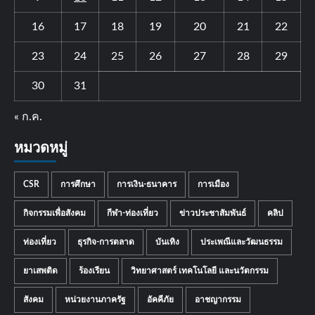
16
17
18
19
20
21
22
23
24
25
26
27
28
29
30
31
« ก.ค.
หมวดหมู่
CSR
การศึกษา
การเงิน-ธนาคาร
การเมือง
กิจกรรมเพื่อสังคม
กีฬา-ท่องเที่ยว
ข่าวประชาสัมพันธ์
คลิป
ท่องเที่ยว
ธุรกิจ-การตลาด
บันเทิง
ประเพณีและวัฒนธรรม
ยาเสพติด
ร้องเรียน
วิทยาศาสตร์ เทคโนโลยี และนวัตกรรม
สังคม
หน่วยงานภาครัฐ
อัคคีภัย
อาชญากรรม