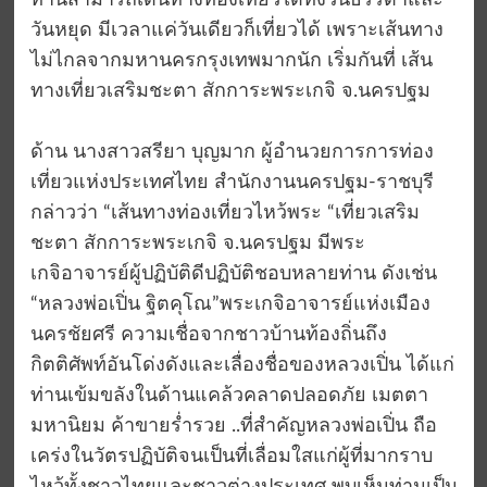
ท่านสามารถเดินทางท่องเที่ยวได้ทั้งวันธรรดาและ
วันหยุด มีเวลาแค่วันเดียวก็เที่ยวได้ เพราะเส้นทาง
ไม่ไกลจากมหานครกรุงเทพมากนัก เริ่มกันที่ เส้น
ทางเที่ยวเสริมชะตา สักการะพระเกจิ จ.นครปฐม
ด้าน นางสาวสรียา บุญมาก ผู้อำนวยการการท่อง
เที่ยวแห่งประเทศไทย สำนักงานนครปฐม-ราชบุรี
กล่าวว่า “เส้นทางท่องเที่ยวไหว้พระ “เที่ยวเสริม
ชะตา สักการะพระเกจิ จ.นครปฐม มีพระ
เกจิอาจารย์ผู้ปฏิบัติดีปฏิบัติชอบหลายท่าน ดังเช่น
“หลวงพ่อเปิ่น ฐิตคุโณ”พระเกจิอาจารย์แห่งเมือง
นครชัยศรี ความเชื่อจากชาวบ้านท้องถิ่นถึง
กิตติศัพท์อันโด่งดังและเลื่องชื่อของหลวงเปิ่น ได้แก่
ท่านเข้มขลังในด้านแคล้วคลาดปลอดภัย เมตตา
มหานิยม ค้าขายร่ำรวย ..ที่สำคัญหลวงพ่อเปิ่น ถือ
เคร่งในวัตรปฏิบัติจนเป็นที่เลื่อมใสแก่ผู้ที่มากราบ