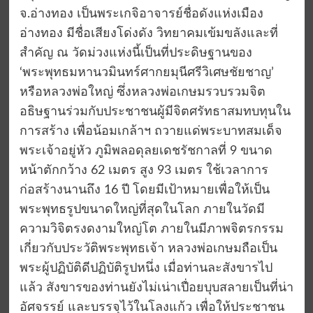
จ.อ่างทอง เป็นพระเกจิอาจารย์ชื่อดังแห่งเมือง
อ่างทอง มีชื่อเสียงโด่งดัง วิทยาคมเข้มขลังและที่
สำคัญ ณ วัดม่วงแห่งนี้เป็นที่ประดิษฐานของ
‘พระพุทธมหานวมินทร์ศากยมุนีศรีวิเศษชัยชาญ’
หรือหลวงพ่อใหญ่ ซึ่งหลวงพ่อเกษมรวบรวมจิต
อธิษฐานร่วมกับประชาชนผู้มีจิตศรัทธาสมทบทุนใน
การสร้าง เพื่อน้อมเกล้าฯ ถวายแด่พระบาทสมเด็จ
พระเจ้าอยู่หัว ภูมิพลอดุลยเดชรัชกาลที่ 9 ขนาด
หน้าตักกว้าง 62 เมตร สูง 93 เมตร ใช้เวลาการ
ก่อสร้างนานถึง 16 ปี โดยมีเป้าหมายเพื่อให้เป็น
พระพุทธรูปขนาดใหญ่ที่สุดในโลก ภายในวัดมี
ความวิจิตรงดงามใหญ่โต ภายในมีภาพจิตรกรรม
เกี่ยวกับประวัติพระพุทธเจ้า หลวงพ่อเกษมถือเป็น
พระผู้ปฏิบัติดีปฏิบัติรูปหนึ่ง เมื่อท่านละสังขารไป
แล้ว สังขารของท่านยังไม่เน่าเปื่อยบุบสลายเป็นที่น่า
อัศจรรย์ และบรรจุไว้ในโลงแก้ว เพื่อให้ประชาชน