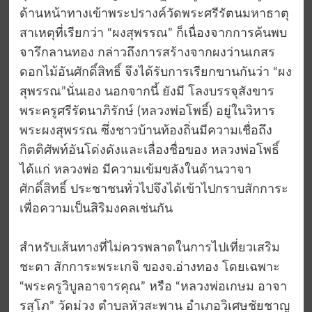
ด้านหน้าทางเข้าพระปรางค์วัดพระศรีรัตนมหาธาตุ
สาเหตุที่เรียกว่า “ผงสุพรรณ” ก็เนื่องจากการค้นพบ
จารึกลานทอง กล่าวถึงการสร้างจากผงว่านเกสร
ดอกไม้อันศักดิ์สิทธิ์ จึงได้รับการเรียกขานกันว่า “ผง
สุพรรณ”นั่นเอง นอกจากนี้ ยังมี โลงบรรจุสังขาร
พระครูศรีรัตนาภิรักษ์ (หลวงพ่อโพธิ์) อยู่ในวิหาร
พระผงสุพรรณ ซึ่งชาวบ้านท้องถิ่นมีความเชื่อถึง
กิตติศัพท์อันโด่งดังและเลื่องชื่อของ หลวงพ่อโพธิ์
ได้แก่ หลวงพ่อ มีความเข้มขลังในด้านวาจา
ศักดิ์สิทธิ์ ประชาชนทั่วไปจึงได้เข้าไปกราบสักการะ
เพื่อความเป็นสิริมงคลเช่นกัน
สำหรับเส้นทางที่ไม่ควรพลาดในการไปเที่ยวเสริม
ชะตา สักการะพระเกจิ ของจ.อ่างทอง โดยเฉพาะ
“พระครูวิบูลอาจารคุณ” หรือ “หลวงพ่อเกษม อาจา
รสุโภ” วัดม่วง ตำบลหัวสะพาน อำเภอวิเศษชัยชาญ