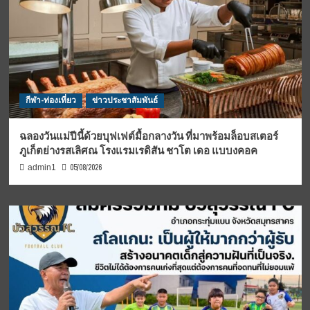
กีฬา-ท่องเที่ยว
ข่าวประชาสัมพันธ์
ฉลองวันแม่ปีนี้ด้วยบุฟเฟต์มื้อกลางวัน ที่มาพร้อมล็อบสเตอร์
ภูเก็ตย่างรสเลิศณ โรงแรมเรดิสัน ชาโต เดอ แบบงคอค
05/08/2026
admin1