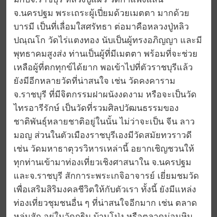
มกับจ.ราชบุรี หลวงปู่แผ้ว วัดกําแพงแสน
จ.นครปฐม พระเถระผู้เปี่ยมด้วยเมตตา มากด้วย
บารมี เป็นที่เลื่อมใสศรัทธา ต่อมาคือหลวงปู่หลิว
ปณฺณโก วัดไร่แตงทอง นับเป็นผู้ทรงอภิญญา และมี
พุทธาคมสูงส่ง ท่านเป็นผู้ที่มีเมตตา พร้อมที่จะช่วย
เหลือผู้ที่ตกทุกข์ได้ยาก พอเข้าไปที่ตัวราชบุรีแล้ว
ยังมีอีกหลายวัดที่น่าสนใจ เช่น วัดคงคาราม
จ.ราชบุรี ที่มีจิตกรรมฝาผนังงดงาม หรือจะเป็นวัด
ไทรอารีรักษ์ เป็นวัดที่รวมศิลปวัฒนธรรมของ
ชาติพันธุ์หลายชาติอยู่ในนั้น ไม่ว่าจะเป็น จีน ลาว
มอญ ส่วนในตัวเมืองราชบุรีเองมีวัดสมัยทวราวดี
เช่น วัดมหาธาตุวรวิหารเหล่านี้ อยากเชิญชวนให้
ทุกท่านเข้ามาท่องเที่ยวเชิงศาสนาใน จ.นครปฐม
และจ.ราชบุรี สักการะพระเกจิอาจารย์ เยี่ยมชมวัด
เพื่อเสริมสิริมงคลชีวิตให้กับตัวเรา ทั้งนี้ ยังมีแหล่ง
ท่องเที่ยวชุมชนอื่น ๆ ที่น่าสนใจอีกมาก เช่น ตลาด