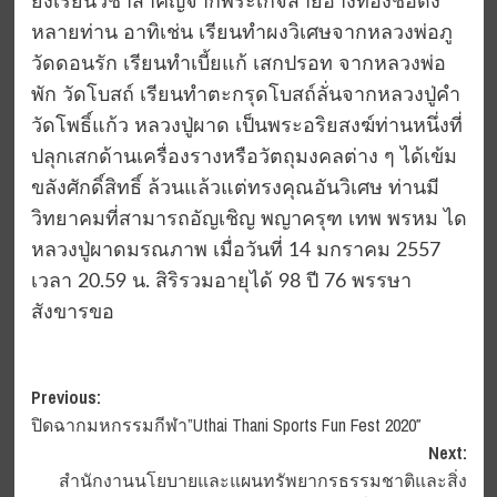
ยังเรียนวิชาสำคัญจากพระเกจิสายอ่างทองชื่อดัง
หลายท่าน อาทิเช่น เรียนทำผงวิเศษจากหลวงพ่อภู
วัดดอนรัก เรียนทำเบี้ยแก้ เสกปรอท จากหลวงพ่อ
พัก วัดโบสถ์ เรียนทำตะกรุดโบสถ์ลั่นจากหลวงปู่คำ
วัดโพธิ์แก้ว หลวงปู่ผาด เป็นพระอริยสงฆ์ท่านหนึ่งที่
ปลุกเสกด้านเครื่องรางหรือวัตถุมงคลต่าง ๆ ได้เข้ม
ขลังศักดิ์สิทธิ์ ล้วนแล้วแต่ทรงคุณอันวิเศษ ท่านมี
วิทยาคมที่สามารถอัญเชิญ พญาครุฑ เทพ พรหม ได
หลวงปู่ผาดมรณภาพ เมื่อวันที่ 14 มกราคม 2557
เวลา 20.59 น. สิริรวมอายุได้ 98 ปี 76 พรรษา
สังขารขอ
Post
Previous:
ปิดฉากมหกรรมกีฬา”Uthai Thani Sports Fun Fest 2020″
navigation
Next:
สำนักงานนโยบายและแผนทรัพยากรธรรมชาติและสิ่ง