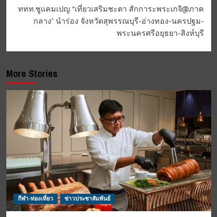
ททท.ชูแคมเปญ “เที่ยวเสริมชะตา สักการะพระเกจิ@ภาค
กลาง” นำร่อง จังหวัดสุพรรณบุรี-อ่างทอง-นครปฐม-
พระนครศรีอยุธยา-สิงห์บุรี
More Stories
กีฬา-ท่องเที่ยว
ข่าวประชาสัมพันธ์