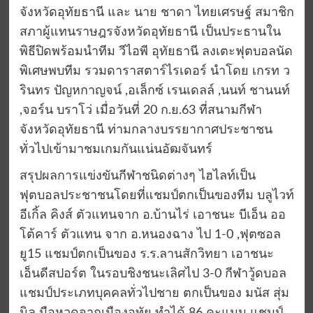
จังหวัดอุทัยธานี และ นาย ชาดา ไทยเศรษฐ์ สมาชิก
สภาผู้แทนราษฎรจังหวัดอุทัยธานี เป็นประธานใน
พิธีปิดพร้อมนำทีม วีไอพี อุทัยธานี ลงเตะฟุตบอลนัด
พิเศษพบทีม รวมดาราสตาร์ไรเดอร์ นำโดย เกรท ว
รินทร ปัญหกาญจน์ ,อเล็กซ์ เรนเดลล์ ,นนท์ ชานนท์
,จอร์น บราโว่ เมื่อวันที่ 20 ก.ย.63 ที่สนามกีฬา
จังหวัดอุทัยธานี ท่ามกลางบรรยากาศประชาชน
ทั่วไปเข้ามาชมเกมกันแน่นอัฒจันทร์
สรุปผลการแข่งขันกีฬาชนิดต่างๆ ไฮไลท์เป็น
ฟุตบอลประชาชนโดยที่แชมป์ตกเป็นของทีม บลูไวท์
อีเกิ้ล คิงส์ ตัวแทนจาก อ.บ้านไร่ เอาชนะ บีเอ็น ออ
โต้คาร์ ตัวแทน จาก อ.หนองฉาง ไป 1-0 ,ฟุตซอล
ยู15 แชมป์ตกเป็นของ ร.ร.ลานสักวิทยา เอาชนะ
เอ็นดีสปอร์ต ในรอบชิงชนะเลิศไป 3-0 กีฬาวู้ดบอล
แชมป์ประเภทบุคคลทั่วไปชาย ตกเป็นของ มนัส สุ่ม