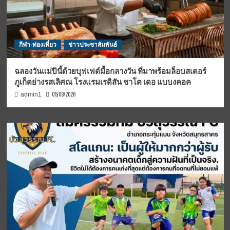
กีฬา-ท่องเที่ยว
ข่าวประชาสัมพันธ์
ฉลองวันแม่ปีนี้ด้วยบุฟเฟต์มื้อกลางวัน ที่มาพร้อมล็อบสเตอร์
ภูเก็ตย่างรสเลิศณ โรงแรมเรดิสัน ชาโต เดอ แบบงคอค
05/08/2026
admin1