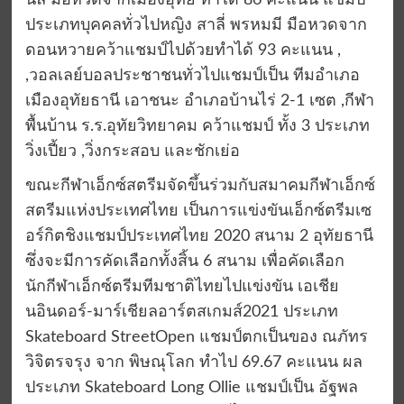
นิล มือหวดจากเมืองอุทัย ทำได้ 86 คะแนน แชมป์
ประเภทบุคคลทั่วไปหญิง สาลี่ พรหมมี มือหวดจาก
ดอนหวายคว้าแชมป์ไปด้วยทำได้ 93 คะแนน ,
,วอลเลย์บอลประชาชนทั่วไปแชมป์เป็น ทีมอำเภอ
เมืองอุทัยธานี เอาชนะ อำเภอบ้านไร่ 2-1 เซต ,กีฬา
พื้นบ้าน ร.ร.อุทัยวิทยาคม คว้าแชมป์ ทั้ง 3 ประเภท
วิ่งเปี้ยว ,วิ่งกระสอบ และชักเย่อ
ขณะกีฬาเอ็กซ์สตรีมจัดขึ้นร่วมกับสมาคมกีฬาเอ็กซ์
สตรีมแห่งประเทศไทย เป็นการแข่งขันเอ็กซ์ตรีมเซ
อร์กิตชิงแชมป์ประเทศไทย 2020 สนาม 2 อุทัยธานี
ซึ่งจะมีการคัดเลือกทั้งสิ้น 6 สนาม เพื่อคัดเลือก
นักกีฬาเอ็กซ์ตรีมทีมชาติไทยไปแข่งขัน เอเชีย
นอินดอร์-มาร์เชียลอาร์ตสเกมส์2021 ประเภท
Skateboard StreetOpen แชมป์ตกเป็นของ ณภัทร
วิจิตรจรุง จาก พิษณุโลก ทำไป 69.67 คะแนน ผล
ประเภท Skateboard Long Ollie แชมป์เป็น อัฐพล