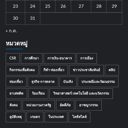
23
24
25
26
27
28
29
30
31
« ก.ค.
หมวดหมู่
CSR
การศึกษา
การเงิน-ธนาคาร
การเมือง
กิจกรรมเพื่อสังคม
กีฬา-ท่องเที่ยว
ข่าวประชาสัมพันธ์
คลิป
ท่องเที่ยว
ธุรกิจ-การตลาด
บันเทิง
ประเพณีและวัฒนธรรม
ยาเสพติด
ร้องเรียน
วิทยาศาสตร์ เทคโนโลยี และนวัตกรรม
สังคม
หน่วยงานภาครัฐ
อัคคีภัย
อาชญากรรม
อุบัติเหตุ
เกษตร
ในประเทศ
ไลฟ์สไตล์