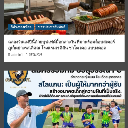
กีฬา-ท่องเที่ยว
ข่าวประชาสัมพันธ์
ฉลองวันแม่ปีนี้ด้วยบุฟเฟต์มื้อกลางวัน ที่มาพร้อมล็อบสเตอร์
ภูเก็ตย่างรสเลิศณ โรงแรมเรดิสัน ชาโต เดอ แบบงคอค
05/08/2026
admin1