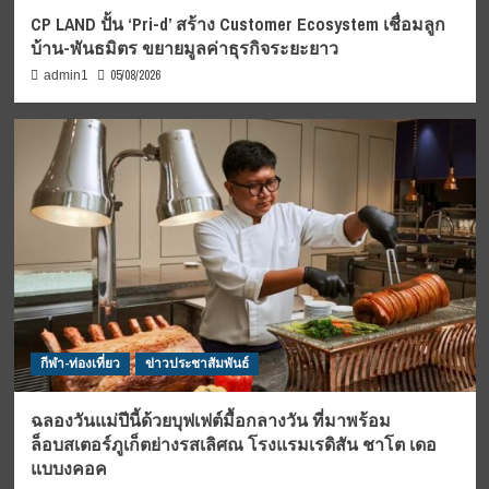
CP LAND ปั้น ‘Pri-d’ สร้าง Customer Ecosystem เชื่อมลูก
บ้าน-พันธมิตร ขยายมูลค่าธุรกิจระยะยาว
05/08/2026
admin1
กีฬา-ท่องเที่ยว
ข่าวประชาสัมพันธ์
ฉลองวันแม่ปีนี้ด้วยบุฟเฟต์มื้อกลางวัน ที่มาพร้อม
ล็อบสเตอร์ภูเก็ตย่างรสเลิศณ โรงแรมเรดิสัน ชาโต เดอ
แบบงคอค