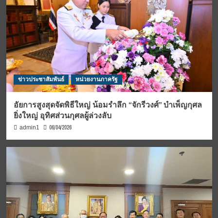
ข่าวประชาสัมพันธ์
หน่วยงานภาครัฐ
อัยการสูงสุดจัดพิธีใหญ่ น้อมรำลึก “จักรีวงศ์” บำเพ็ญกุศล
ยิ่งใหญ่ อุทิศส่วนกุศลผู้ล่วงลับ
06/04/2026
admin1