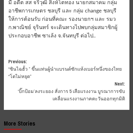
มี อดีต สส จริวุฒิ สิงห์โตทอง นายกสมาคม กลุ่ม
อาชีพการเกษตร ชลบุรี และ กลุ่ม change ชลบุรี
ให้การต้อนรับ ก่อนที่คณะ รองนายกฯ และ รมว
ก.พาณิชย์ จุรินทร์ จะเดินทางไปพบกลุ่มสมาชิกผู้
ประกอบอาชีพ ซาเล้ง จ.จันทบุรี ต่อไป..
Post
Previous:
“ซินไฉฮั้ว ” ขึ้นแท่นผู้นำแบรนด์ซักแห้งเบอร์หนึ่งของไทย
navigation
“โตไม่หยุด”
Next:
‘บิ๊กป้อม’ลงระยอง สั่งการ 5 เสือแรงงาน บูรณาการขับ
เคลื่อนแรงงานภาคตะวันออกทุกมิติ
More Stories