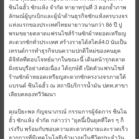
ซินไฉฮั้ว ซักแห้ง จำกัด ทายาทรุ่นที่ 3 ตอกย้ำภาพ
ลักษณ์ผู้บุกเบิกและผู้นำด้านธุรกิจซักแห้งครบวงจร
แห่งแรกของประเทศไทยมายาวนานกว่า 86 ปี ปู
พรมขยายตลาดแฟรนไชส์ร้านซักผ้าหยอดเหรียญ
สะดวกซักทั่วประเทศ สร้างรายได้สไตล์4.0 นับเป็น
เทรนด์การทำธุรกิจบนความปกติใหม่ของคนยุค
ดิจิทัลที่ตอบโจทย์มากในขณะนี้ เดินหน้ารุกตลาด
ฝั่งธนบุรีอย่างต่อเนื่อง ได้ฤกษ์ดี เปิดตัวแฟรนไชส์
ร้านซักผ้าหยอดเหรียญสะดวกซักครงวงจรภายใต้
แบรนด์ ซินไฉฮั้ว ณ สถานีบริการน้ำมัน ปตท.สาขา
เลียบคลองทวีวัฒนา
คุณปิยะพล กัญจนาภรณ์ กรรมการผู้จัดการ ซินไฉ
ฮั้ว ซักแห้ง จำกัด กล่าวว่า “ยุคนี้เป็นยุคที่ใคร ๆ ก็
เร่งรีบ พร้อมกับชอบความสะดวกสบายและรวดเร็ว
จากการที่มีเทคโนโลยีเข้ามาอยู่ในชีวิตประจำวัน