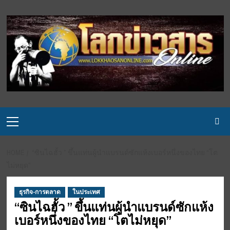
Skip
to
content
Primary
Menu
HOME
“ซินไฉฮั้ว ” ขึ้นแท่นผู้นำแบรนด์ซักแห้งเบอร์หนึ่งของไทย “โต
ไม่หยุด”
ธุรกิจ-การตลาด
ในประเทศ
“ซินไฉฮั้ว ” ขึ้นแท่นผู้นำแบรนด์ซักแห้ง
เบอร์หนึ่งของไทย “โตไม่หยุด”