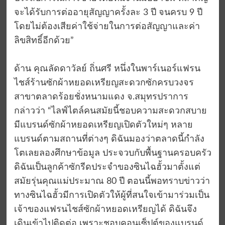
จะได้รับการต่ออายุสัญญาครั้งละ 3 ปี จนครบ 9 ปี
โดยไม่ต้องเสียค่าใช้จ่ายในการต่อสัญญาและค่า
ลิขสิทธิ์อีกด้วย”
ด้าน คุณลัดดาวัลย์ ถิ่นศรี หนึ่งในพาร์เนอร์แฟรน
ไชส์ร้านซักผ้าหยอดเหรียญสะดวกซักครบวงจร
สาขาตลาดร้อยชั่งหนามแดง จ.สมุทรปราการ
กล่าวว่า “ไลฟ์ไตล์คนสมัยนี้ชอบความสะดวกสบาย
มีแบรนด์ซักผ้าหยอดเหรียญเปิดตัวใหม่ๆ หลาย
แบรนด์ตามสถานที่ต่างๆ ดิฉันมองว่าตลาดนี้กำลัง
โตเลยลองศึกษาข้อมูล ประจวบกับพื้นฐานครอบครัว
ดิฉันเป็นลูกค้าซักรีดประจำของซินไฉฮั้วมาตั้งแต่
สมัยรุ่นคุณแม่ประมาณ 80 ปี ตอนนี้พอทราบข่าวว่า
ทางซินไฉฮั้วมีการเปิดตัวให้ผู้ที่สนใจเข้ามาร่วมเป็น
เจ้าของแฟรนไชส์ซักผ้าหยอดเหรียญได้ ดิฉันจึง
เดินเข้าไปติดต่อ เพราะชอบคอนเซ็ปต์ของแบรนด์