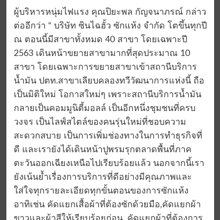
ผู้บริหารหนุ่มไฟแรง คุณปิยะพล กัญจนาภรณ์ กล่าว
ต่ออีกว่า “ บริษัท ซินไฉฮั้ว ซักแห้ง จำกัด โตขึ้นทุกปี
ณ ตอนนี้มีสาขาทั้งหมด 40 สาขา โดยเฉพาะปี
2563 เดินหน้าขยายสาขามากที่สุดประมาณ 10
สาขา โดยเฉพาะการขยายสาขาเข้าสถานีบริการ
น้ำมัน ปตท.สาขาเลียบคลองทวีวัฒนาการแห่งนี้ ถือ
เป็นมิติใหม่ โอกาสใหม่ๆ เพราะสถานีบริการน้ำมัน
กลายเป็นคอมมูนิตี้มอลล์ เป็นอีกหนึ่งชุมชนที่ครบ
วงจร เป็นไลฟ์สไตล์ของคนรุ่นใหม่ที่ชอบความ
สะดวกสบาย เป็นการเพิ่มช่องทางในการทำธุรกิจที่
ดี และเรายังได้เดินหน้าปูพรมรุกตลาดพื้นที่ภาค
ตะวันออกเฉียงเหนือไปเรียบร้อยแล้ว นอกจากนี้เรา
ยังเน้นย้ำเรื่องการบริการที่ดีอย่างมีคุณภาพและ
ใส่ใจทุกรายละเอียดทุกขั้นตอนของการซักแห้ง
อาทิเช่น คัดแยกเสื้อผ้าที่ต้องซักด้วยมือ,คัดแยกผ้า
ขาวและผ้าสีให้เรียบร้อยก่อน, คัดแยกผ้าที่ต้องการ