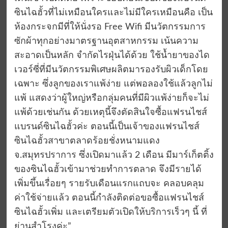
ซินไฉฮั้วที่ไม่เหมือนใครและไม่มีใครเหมือนคือ เป็น
ห้องกระจกมีที่ให้นั่งรอ Free Wifi มีนวัตกรรมการ
ซักผ้าทุกอย่างมาตรฐานอุตสาหกรรม เน้นความ
สะอาดเป็นหลัก จำกัดไรฝุ่นได้ด้วย ใช้น้ำยาของได
เวอร์ซี่ที่มีนวัตกรรมพิเศษผลิตมารองรับผิวเด็กโดย
เฉพาะ ซึ่งลูกของเราแพ้ง่าย แต่พอลองใช้แล้วลูกไม่
แพ้ แสดงว่าผู้ใหญ่หรือกลุ่มคนที่มีผิวแพ้ง่ายก็จะไม่
แพ้ด้วยเช่นกัน ด้วยเหตุนี้จึงตัดสินใจซื้อแฟรนไชส์
แบรนด์ซินไฉฮั้วค่ะ ตอนนี้เป็นเจ้าของแฟรนไชส์
ซินไฉฮั้วสาขาตลาดร้อยชั่งหนามแดง
จ.สมุทรปราการ ซึ่งเปิดมาแล้ว 2 เดือน มีมาร์เก็ตติ้ง
ของซินไฉฮั้วเข้ามาช่วยทำการตลาด จึงมีรายได้
เพิ่มขึ้นเรื่อยๆ รายรับเดือนแรกแถบจะ คลอบคลุม
ค่าใช้จ่ายแล้ว ตอนนี้กำลังติดต่อขอซื้อแฟรนไชส์
ซินไฉฮั้วเพิ่ม และเตรียมตัวเปิดให้บริการเร็วๆ นี้ ที่
ย่านสำโรงค่ะ”