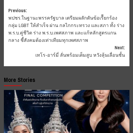
Post
Previous:
พปชร.ในฐานะพรรครัฐบาล เตรียมผลักดันข้อเรีียกร้อง
navigation
กลุ่ม LGBT ให้สำเร็จ ผ่าน กลไกกระทรวง และสภา ทั้ง ร่าง
พ.ร.บ.คู่ชีวิต ร่าง พ.ร.บ.เพศสภาพ และแก้หลักสูตรแกน
กลาง ชี้สังคมต้องเท่าเทียมทุกเพศสภาพ
Next:
เทโร-อาร์มี่ ลั่นพร้อมเต็มสูบ หวังลุ้นเลื่อนชั้น
More Stories