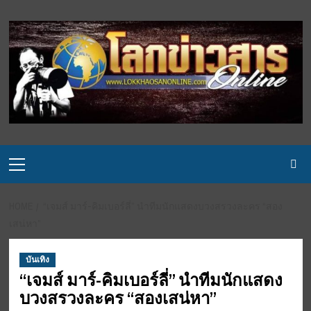
Skip
to
content
Primary
Menu
HOME
“เจมส์ มาร์-คิมเบอร์ลี่” นำทีมนักแสดงบวงสรวงละคร “สอง
เสน่หา”
บันเทิง
“เจมส์ มาร์-คิมเบอร์ลี่” นำทีมนักแสดง
บวงสรวงละคร “สองเสน่หา”