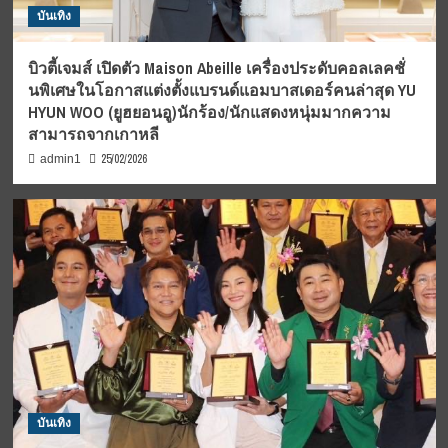
บันเทิง
บิวตี้เจมส์ เปิดตัว Maison Abeille เครื่องประดับคอลเลคชั่
นพิเศษในโอกาสแต่งตั้งแบรนด์แอมบาสเดอร์คนล่าสุด YU
HYUN WOO (ยูฮยอนอู)นักร้อง/นักแสดงหนุ่มมากความ
สามารถจากเกาหลี
25/02/2026
admin1
บันเทิง