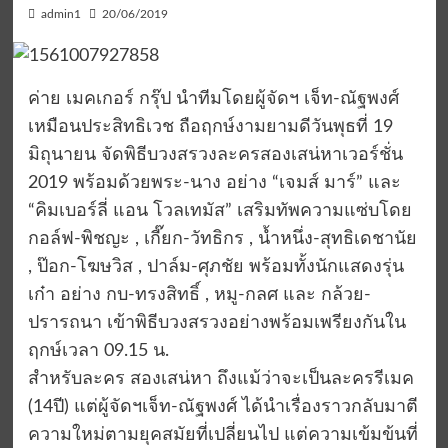
admin1
20/06/2019
ค่าย เมคเกอร์ กรุ๊ป นำทีมโดยผู้จัดฯ เจ็ท-ณัฐพงศ์
เหมือนประสิทธิเวช ถือฤกษ์งามยามดีวันพุธที่ 19
มิถุนายน จัดพิธีบวงสรวงละครสองเสน่หาเวอร์ชั่น
2019 พร้อมด้วยพระ-นาง อย่าง “เจมส์ มาร์” และ
“คิมเบอร์ลี่ แอน โวลเทมัส” เสริมทัพความแซ่บโดย
กอล์ฟ-พิชญะ , เกี๊ยก-วัทธิกร , น้ำหนึ่ง-สุทธิเดชานัย
, ป๊อก-โฆษวิส , ปาล์ม-ศุภชัย พร้อมทั้งนักแสดงรุ่น
เก๋า อย่าง กบ-ทรงสิทธิ์ , หมู-กลศ และ กล้วย-
ปรารถนา เข้าพิธีบวงสรวงอย่างพร้อมเพรียงกันใน
ฤกษ์เวลา 09.15 น.
สำหรับละคร สองเสน่หา ถึงแม้ว่าจะเป็นละครรีเมค
(14ปี) แต่ผู้จัดฯเจ็ท-ณัฐพงศ์ ได้นำเรื่องราวกลับมาตี
ความใหม่ตามยุคสมัยที่เปลี่ยนไป แต่ความเข้มข้นที่