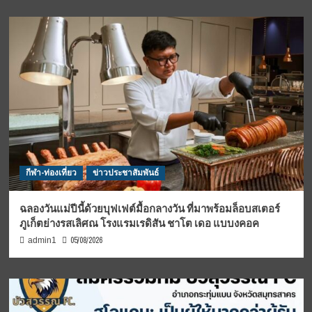
กีฬา-ท่องเที่ยว
ข่าวประชาสัมพันธ์
ฉลองวันแม่ปีนี้ด้วยบุฟเฟต์มื้อกลางวัน ที่มาพร้อมล็อบสเตอร์
ภูเก็ตย่างรสเลิศณ โรงแรมเรดิสัน ชาโต เดอ แบบงคอค
05/08/2026
admin1