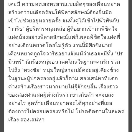
เคยมี ความทะเยอทะยานแบบผิดๆของเดือนหยาด
สร้างความเดือดร้อนให้พิลาสลักษณ์ต้องยื่นมือ
เข้าไปช่วยอยู่หลายครั้ง จนทั้งคู่ได้เข้าไปพัวพันกับ
“วาริธ” ผู้บริหารหนุ่มหล่อ ผู้ที่อยากเข้ามาพิชิตใจ
แฝดน้องอย่างพิลาสลักษณ์แต่ก็เผลอพิชิตใจแฝดพี่
อย่างเดือนหยาดโดยไม่รู้ตัว งานนี้มีศึกชิงนาย!
เดือนหยาดถูกใจวาริธอย่างจังแม้ว่าเธอจะมีทั้ง “ปร
มินทร์” นักร้องหนุ่มอนาคตไกลในฐานะคนรัก รวม
ไปถึง “ทรงชัย” หนุ่มใหญ่สายเปย์คอยอยู่เคียงข้าง
ในฐานะผู้ปกครองอยู่แล้วก็ตาม สองเสน่หาที่แตก
ต่างสร้างเรื่องราวมากมายไม่รู้จักจบสิ้น เรื่องราว
ของสองฝาแฝดผู้ต่างกันราวขาวกับดำ จะจบลง
อย่างไร สุดท้ายเดือนหยาดจะได้ทุกอย่างที่เธอ
ต้องการไปครอบครองหรือไม่ โปรดติดตามในละคร
เรื่อง สองเสน่หา