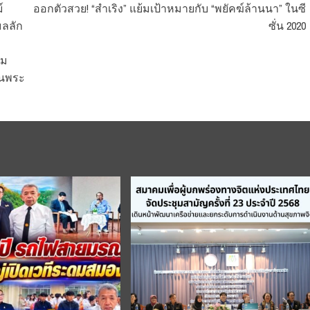
์
ออกตัวสวย! “สำเริง” แย้มเป้าหมายกับ “พยัคฆ์ล้านนา” ในซี
มลลัก
ซั่น 2020⁣
าม
ันพระ