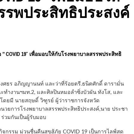
รพประสิทธิประสงค์
ื้อ ” COVID 19″ เพื่อมอบให้กับโรงพยาบาลสรรพประสิทธิ
พงศธร อภิญญานนท์ และว่าที่ร้อยตรี.ธนิตศักดิ์ ดารามั่น
ำงานฯมท.2, และศิลปินหมอลำซิ่งบัวผัน ทังโส, และ
ดยมี นายสฤษดิ์ วิฑูรย์ ผู้ว่าราชการจังหวัด
 ผู้อำนวยการโรงพยาบาลสรรพประสิทธิประสงค์,นาย ประชา
่วมกันเป็นผู้รับมอบ
กิจกรรม ม่วนชื่นคืนสุขสู้ภัย COVID 19 เป็นการไลฟ์สด