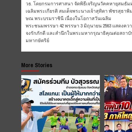
วธ. โดยกรมการศาสนา จัดพิธีเจริญนวัคคหายุสมธัมม
navigation
เฉลิมพระเกียรติ สมเด็จพระนางเจ้าสุทิดา พัชรสุธาพิ
ษณ พระบรมราชินี เนื่องในโอกาสวันเฉลิม
พระชนมพรรษา 42 พรรษา 3 มิถุนายน 2563 แสดงคว
จงรักภักดี และสํานึกในพระมหากรุณาธิคุณต่อสถาบ
มหากษัตริย์
More Stories