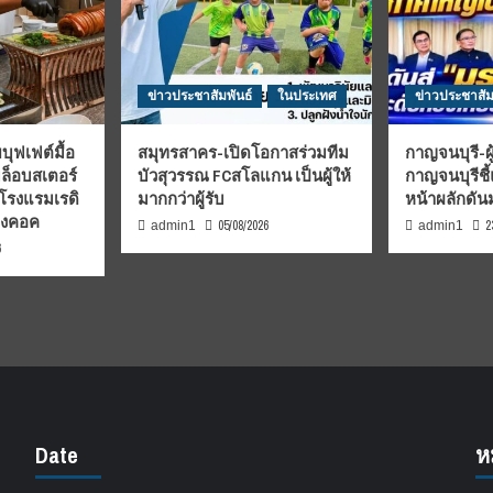
ข่าวประชาสัมพันธ์
ในประเทศ
ข่าวประชาสัม
บุฟเฟต์มื้อ
สมุทรสาคร-เปิดโอกาสร่วมทีม
กาญจนบุรี-ผู
มล็อบสเตอร์
บัวสุวรรณ FCสโลแกน เป็นผู้ให้
กาญจนบุรีชี
 โรงแรมเรดิ
มากกว่าผู้รับ
หน้าผลักดั
บงคอค
05/08/2026
2
admin1
admin1
6
Date
ห