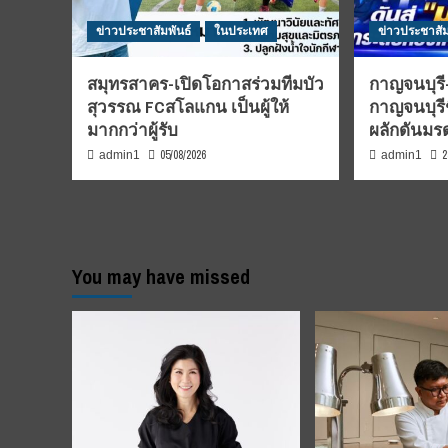
ข่าวประชาสัมพันธ์
ในประเทศ
ข่าวประชาสัม
สมุทรสาคร-เปิดโอกาสร่วมทีมบัว
กาญจนบุรี-
สุวรรณ FCสโลแกน เป็นผู้ให้
กาญจนบุรี
มากกว่าผู้รับ
ผลักดันม
05/08/2026
2
admin1
admin1
You may have missed