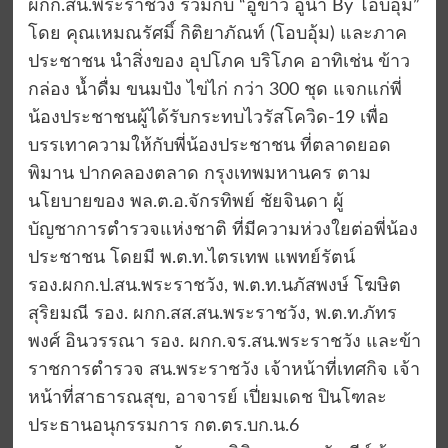
ผกก.สน.พระราชวัง ร่วมกับ “อู่ข้าว อู่น้ำ By โอบอุ้ม”
โดย คุณเหมณรัศมิ์ กิติยาภัณท์ (โอบอุ้ม) และภาค
ประชาชน นำสิ่งของ อุปโภค บริโภค อาทิเช่น ข้าว
กล่อง น้ำดื่ม ขนมปัง ไข่ไก่ กว่า 300 ชุด แจกแก่พี่
น้องประชาชนผู้ได้รับกระทบไวรัสโควิด-19 เพื่อ
บรรเทาความให้กับพี่น้องประชาชน ที่ตลาดยอด
พิมาน ปากคลองตลาด กรุงเทพมหานคร ตาม
นโยบายของ พล.ต.อ.จักรทิพย์ ชัยจินดา ผู้
บัญชาการตำรวจแห่งชาติ ที่มีความห่วงใยต่อพี่น้อง
ประชาชน โดยมี พ.ต.ท.ไตรเทพ แพทย์รัตน์
รอง.ผกก.ป.สน.พระราชวัง, พ.ต.ท.นภัสพงษ์ โฆษิต
สุริยมณี รอง. ผกก.สส.สน.พระราชวัง, พ.ต.ท.ภัทร
พงศ์ อินวรรณา รอง. ผกก.จร.สน.พระราชวัง และข้า
ราชการตํารวจ สน.พระราชวัง เจ้าหน้าที่เทศกิจ เจ้า
หน้าที่สาธารณสุข, อาจารย์ เปี่ยมเดช ปินโฑละ
ประธานอนุกรรมการ กต.ตร.บก.น.6