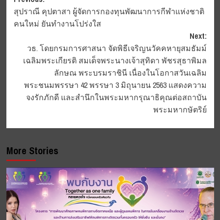
Post
สุปราณี คุปตาสา ผู้จัดการกองทุนพัฒนาการกีฬาแห่งชาติ
navigation
คนใหม่ ยันทำงานโปร่งใส
Next:
วธ. โดยกรมการศาสนา จัดพิธีเจริญนวัคคหายุสมธัมม์
เฉลิมพระเกียรติ สมเด็จพระนางเจ้าสุทิดา พัชรสุธาพิมล
ลักษณ พระบรมราชินี เนื่องในโอกาสวันเฉลิม
พระชนมพรรษา 42 พรรษา 3 มิถุนายน 2563 แสดงความ
จงรักภักดี และสํานึกในพระมหากรุณาธิคุณต่อสถาบัน
พระมหากษัตริย์
More Stories