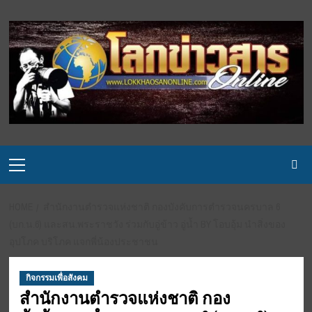
Skip
to
content
Primary
Menu
HOME
สำนักงานตำรวจแห่งชาติ กองบังคับการตำรวจนครบาล 6
(บก.น.6) และสน.พระราชวัง ร่วมกับอู่ข้าว อู่น้ำ BY โอบอุ้ม นำสิ่งของ
อุปโภค บริโภค แจกพี่น้องประชาชน
กิจกรรมเพื่อสังคม
สำนักงานตำรวจแห่งชาติ กอง