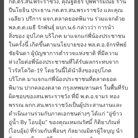
กต.ตร.สน.พระราชวัง, คุณฐิติธร บุพพารัมณีย์ ร้าน
ปืนโยธิน ประธาน กต.ตร.สน.พระราชวัง และคุณ
เฉลียว ปรีการ ผจก.ตลาดยอดพิมาน ร่วมแจกด้วย
พล.ต.ต.เมธี รักพันธุ์ ผบก.น.6 กล่าวว่า การนำ
สิ่งของ อุปโภค บริโภค มาแจกแก่พี่น้องประชาชน
ในครั้งนี้ เกิดขึ้นตามนโยบายของ พล.ต.อ.จักรทิพย์
ชัยจินดา ผู้บัญชาการตำรวจแห่งชาติ ที่มีความ
ห่วงใยต่อพี่น้องประชาชนที่ได้รับผลกระทบจาก
ไวรัสโควิด-19 โดยวันนี้ได้นำสิ่งของอุปโภค
บริโภค มาแจกแก่พี่น้องประชาชนที่ตลาดยอด
พิมาน ปากคลองตลาด กรุงเทพมหานคร ในพื้นที่รับ
ผิดชอบของสน.พระราชวัง ที่มี พ.ต.อ.จามร ทอง
พรรณ ผกก.สน.พระราชวังเป็นผู้ประสานงานและ
ดำเนินงานร่วมกับภาคเอกชนต่างๆ ได้แก่ “อู่ข้าว
อู่น้ำ By โอบอุ้ม” ของคุณเหมณรัศมิ์ กิติยาภัณท์
(โอบอุ้ม) ที่ร่วมกับเพื่อนๆ กัลยาณมิตรผู้ใจบุญ นำ