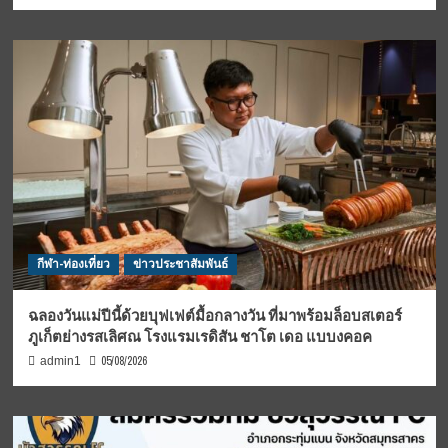
กีฬา-ท่องเที่ยว
ข่าวประชาสัมพันธ์
ฉลองวันแม่ปีนี้ด้วยบุฟเฟต์มื้อกลางวัน ที่มาพร้อมล็อบสเตอร์
ภูเก็ตย่างรสเลิศณ โรงแรมเรดิสัน ชาโต เดอ แบบงคอค
05/08/2026
admin1