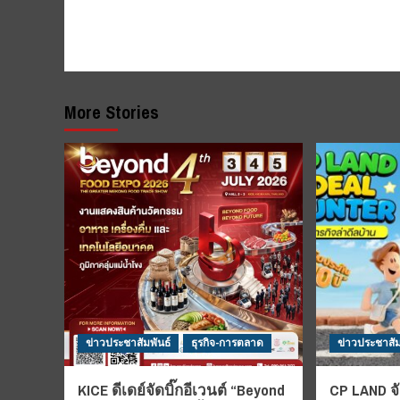
More Stories
ข่าวประชาสัมพันธ์
ธุรกิจ-การตลาด
ข่าวประชาสัม
KICE ดีเดย์จัดบิ๊กอีเวนต์ “Beyond
CP LAND จั