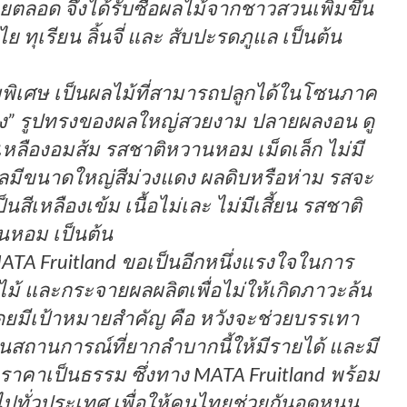
อด จึงได้รับซื้อผลไม้จากชาวสวนเพิ่มขึ้น
ย ทุเรียน ลิ้นจี่ และ สับปะรดภูแล เป็นต้น
ความพิเศษ เป็นผลไม้ที่สามารถปลูกได้ในโซนภาค
งแดง” รูปทรงของผลใหญ่สวยงาม ปลายผลงอน ดู
ีเหลืองอมส้ม รสชาติหวานหอม เม็ดเล็ก ไม่มี
 ผลมีขนาดใหญ่สีม่วงแดง ผลดิบหรือห่าม รสจะ
นสีเหลืองเข้ม เนื้อไม่เละ ไม่มีเสี้ยน รสชาติ
นหอม เป็นต้น
MATA Fruitland ขอเป็นอีกหนึ่งแรงใจในการ
ม้ และกระจายผลผลิตเพื่อไม่ให้เกิดภาวะล้น
ดยมีเป้าหมายสำคัญ คือ หวังจะช่วยบรรเทา
สถานการณ์ที่ยากลำบากนี้ให้มีรายได้ และมี
าคาเป็นธรรม ซึ่งทาง MATA Fruitland พร้อม
ทั่วประเทศ เพื่อให้คนไทยช่วยกันอุดหนุน