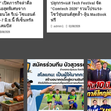
 เปิดภารกิจล่าดีล
ปลุกกระแส Tech Festival จัด
อสุดพิเศษจาก
“Comtech 2026” รวมโปรแรง-
นโด รีเน่-โซแอนด์
โชว์หุ่นยนต์สุดล้ำ-ลุ้น MacBook
 มิ.ย.นี้ ที่เซ็นทรัล
ฟรี
แคมปัส
01/06/2026
admin1
5/06/2026