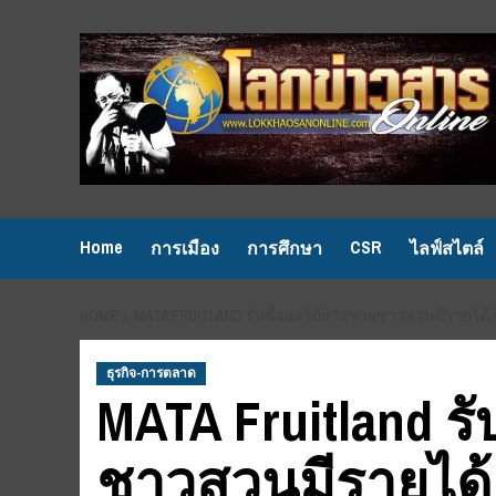
Skip
to
content
Home
CSR
การเมือง
การศึกษา
ไลฟ์สไตล์
HOME
MATA FRUITLAND รับซื้อผลไม้หวังช่วยชาวสวนมีรายได้ ร
ธุรกิจ-การตลาด
MATA Fruitland รั
ชาวสวนมีรายได้ 