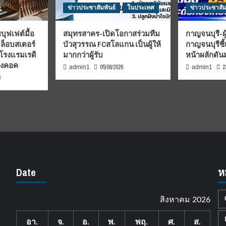
ข่าวประชาสัมพันธ์
ในประเทศ
ข่าวประชาสัม
บุฟเฟต์มื้อ
สมุทรสาคร-เปิดโอกาสร่วมทีม
กาญจนบุรี-ผู
มล็อบสเตอร์
บัวสุวรรณ FCสโลแกน เป็นผู้ให้
กาญจนบุรีชี
 โรงแรมเรดิ
มากกว่าผู้รับ
หน้าผลักดั
บงคอค
05/08/2026
2
admin1
admin1
6
Date
ห
สิงหาคม 2026
อา.
จ.
อ.
พ.
พฤ.
ศ.
ส.