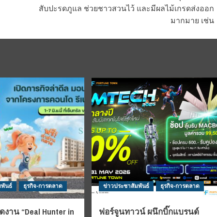
สับปะรดภูแล ช่วยชาวสวนไว้ และมีผลไม้เกรดส่งออก
มากมาย เช่น
พันธ์
ธุรกิจ-การตลาด
ข่าวประชาสัมพันธ์
ธุรกิจ-การตลาด
ดงาน “Deal Hunter in
ฟอร์จูนทาวน์ ผนึกบิ๊กแบรนด์