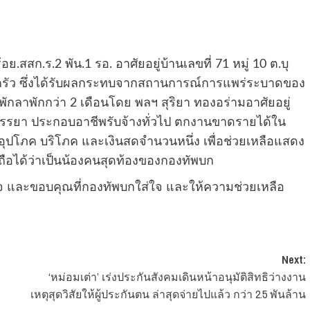
ย.สสก.ร.2 พัน.1 รอ. อาศัยอยู่บ้านเลขที่ 71 หมู่ 10 ต.บุ
อบครัว ซึ่งได้รับผลกระทบจากสถานการณ์การแพร่ระบาดของ
ักลาพักกว่า 2 เดือนโดย พลฯ สุริยา ทองอร่ามอาศัยอยู่
ภรรยา ประกอบอาชีพรับจ้างทั่วไป ตกงานขาดรายได้ใน
อุปโภค บริโภค และเงินสดจำนวนหนึ่ง เพื่อช่วยเหลือแสดง
ถือได้ว่าเป็นน้องคนสุดท้องของกองทัพบก
ีใจ และขอบคุณที่กองทัพบกใส่ใจ และให้ความช่วยเหลือ
Next:
‘หม่อมเต่า’ เร่งประกันสังคมเดินหน้าอนุมัติสิทธิว่างงาน
เหตุสุดวิสัยให้ผู้ประกันตน ล่าสุดจ่ายไปแล้ว กว่า 2.5 พันล้าน