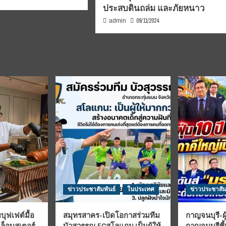
ประสบดินถล่ม และภัยหนาว
09/11/2024
admin
ข่าวประชาสัมพันธ์
ในประเทศ
ข่าวประชาสัม
บุฟเฟต์มื้อ
สมุทรสาคร-เปิดโอกาสร่วมทีม
กาญจนบุรี-ผู
มล็อบสเตอร์
บัวสุวรรณ FCสโลแกน เป็นผู้ให้
กาญจนบุรีชี