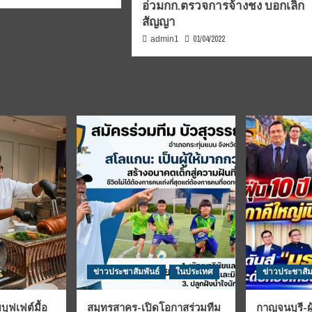
อ่วมกก.ตรวจการจ้างชง บอกเลิก
สัญญา
01/04/2022
admin1
ข่าวประชาสัมพันธ์
ในประเทศ
ข่าวประชาสัม
บุฟเฟต์มื้อ
สมุทรสาคร-เปิดโอกาสร่วมทีม
กาญจนบุรี-ผู