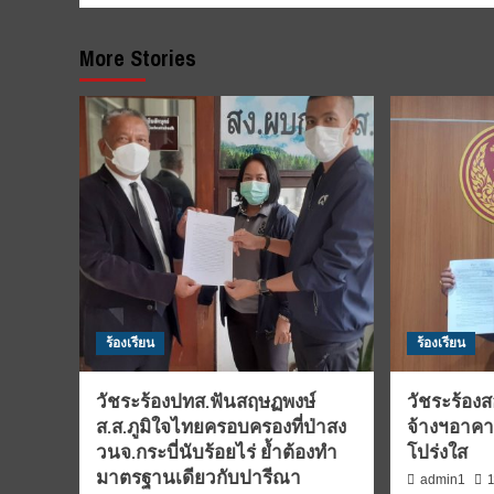
More Stories
ร้องเรียน
ร้องเรียน
วัชระร้องปทส.ฟันสฤษฏพงษ์
วัชระร้อง
ส.ส.ภูมิใจไทยครอบครองที่ป่าสง
จ้างฯอาคา
วนจ.กระบี่นับร้อยไร่ ย้ำต้องทำ
โปร่งใส
มาตรฐานเดียวกับปารีณา
1
admin1