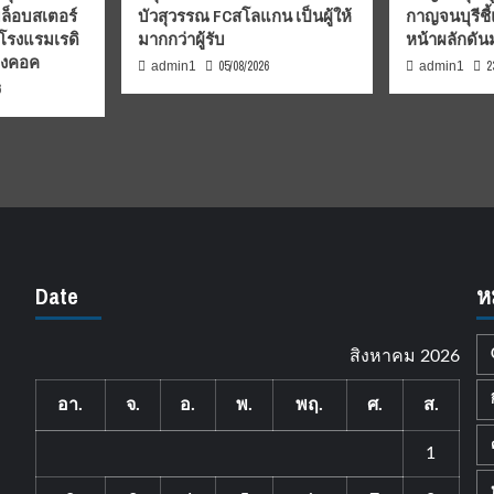
มล็อบสเตอร์
บัวสุวรรณ FCสโลแกน เป็นผู้ให้
กาญจนบุรีชี
 โรงแรมเรดิ
มากกว่าผู้รับ
หน้าผลักดั
บงคอค
05/08/2026
2
admin1
admin1
6
Date
ห
สิงหาคม 2026
อา.
จ.
อ.
พ.
พฤ.
ศ.
ส.
1