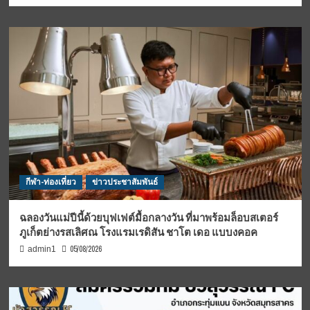
กีฬา-ท่องเที่ยว
ข่าวประชาสัมพันธ์
ฉลองวันแม่ปีนี้ด้วยบุฟเฟต์มื้อกลางวัน ที่มาพร้อมล็อบสเตอร์
ภูเก็ตย่างรสเลิศณ โรงแรมเรดิสัน ชาโต เดอ แบบงคอค
05/08/2026
admin1