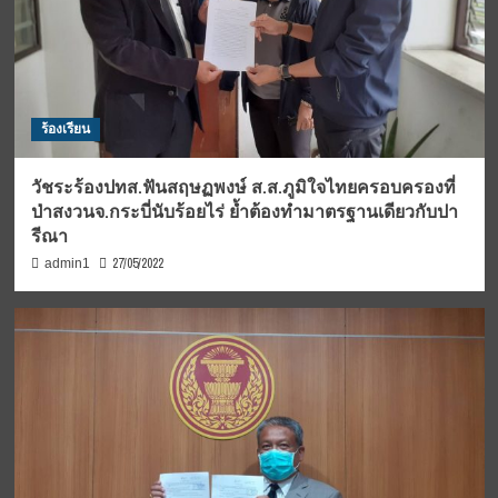
ร้องเรียน
วัชระร้องปทส.ฟันสฤษฏพงษ์ ส.ส.ภูมิใจไทยครอบครองที่
ป่าสงวนจ.กระบี่นับร้อยไร่ ย้ำต้องทำมาตรฐานเดียวกับปา
รีณา
27/05/2022
admin1