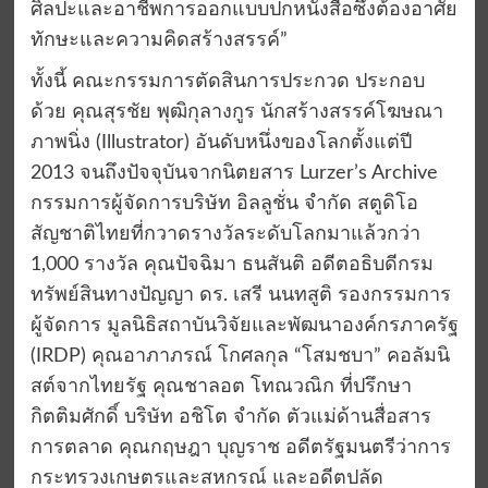
ศิลปะและอาชีพการออกแบบปกหนังสือซึ่งต้องอาศัย
ทักษะและความคิดสร้างสรรค์”
ทั้งนี้ คณะกรรมการตัดสินการประกวด ประกอบ
ด้วย คุณสุรชัย พุฒิกุลางกูร นักสร้างสรรค์โฆษณา
ภาพนิ่ง (Illustrator) อันดับหนึ่งของโลกตั้งแต่ปี
2013 จนถึงปัจจุบันจากนิตยสาร Lurzer’s Archive
กรรมการผู้จัดการบริษัท อิลลูชั่น จำกัด สตูดิโอ
สัญชาติไทยที่กวาดรางวัลระดับโลกมาแล้วกว่า
1,000 รางวัล คุณปัจฉิมา ธนสันติ อดีตอธิบดีกรม
ทรัพย์สินทางปัญญา ดร. เสรี นนทสูติ รองกรรมการ
ผู้จัดการ มูลนิธิสถาบันวิจัยและพัฒนาองค์กรภาครัฐ
(IRDP) คุณอาภาภรณ์ โกศลกุล “โสมชบา” คอลัมนิ
สต์จากไทยรัฐ คุณชาลอต โทณวณิก ที่ปรึกษา
กิตติมศักดิ์ บริษัท อชิโต จำกัด ตัวแม่ด้านสื่อสาร
การตลาด คุณกฤษฎา บุญราช อดีตรัฐมนตรีว่าการ
กระทรวงเกษตรและสหกรณ์ และอดีตปลัด