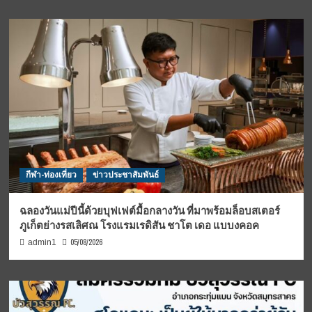
กีฬา-ท่องเที่ยว
ข่าวประชาสัมพันธ์
ฉลองวันแม่ปีนี้ด้วยบุฟเฟต์มื้อกลางวัน ที่มาพร้อมล็อบสเตอร์
ภูเก็ตย่างรสเลิศณ โรงแรมเรดิสัน ชาโต เดอ แบบงคอค
05/08/2026
admin1