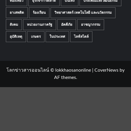
ท่องเที่ยว
ธุรกิจ-การตลาด
บันเทิง
ประเพณีและวัฒนธรรม
ยาเสพติด
ร้องเรียน
วิทยาศาสตร์ เทคโนโลยี และนวัตกรรม
สังคม
หน่วยงานภาครัฐ
อัคคีภัย
อาชญากรรม
อุบัติเหตุ
เกษตร
ในประเทศ
ไลฟ์สไตล์
โลกข่าวสารออนไลน์ © lokkhaosanonline
|
CoverNews
by
AF themes.