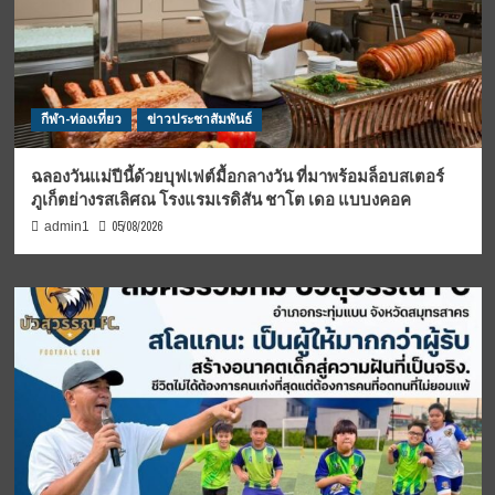
กีฬา-ท่องเที่ยว
ข่าวประชาสัมพันธ์
ฉลองวันแม่ปีนี้ด้วยบุฟเฟต์มื้อกลางวัน ที่มาพร้อมล็อบสเตอร์
ภูเก็ตย่างรสเลิศณ โรงแรมเรดิสัน ชาโต เดอ แบบงคอค
05/08/2026
admin1