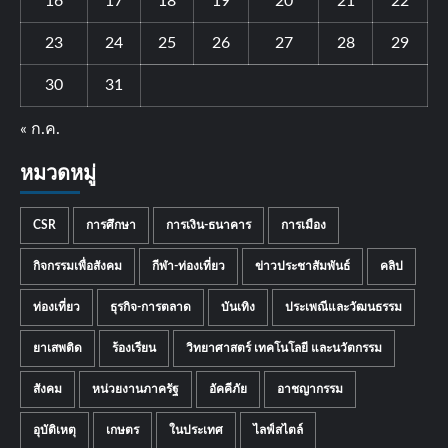
16
17
18
19
20
21
22
23
24
25
26
27
28
29
30
31
« ก.ค.
หมวดหมู่
CSR
การศึกษา
การเงิน-ธนาคาร
การเมือง
กิจกรรมเพื่อสังคม
กีฬา-ท่องเที่ยว
ข่าวประชาสัมพันธ์
คลิป
ท่องเที่ยว
ธุรกิจ-การตลาด
บันเทิง
ประเพณีและวัฒนธรรม
ยาเสพติด
ร้องเรียน
วิทยาศาสตร์ เทคโนโลยี และนวัตกรรม
สังคม
หน่วยงานภาครัฐ
อัคคีภัย
อาชญากรรม
อุบัติเหตุ
เกษตร
ในประเทศ
ไลฟ์สไตล์