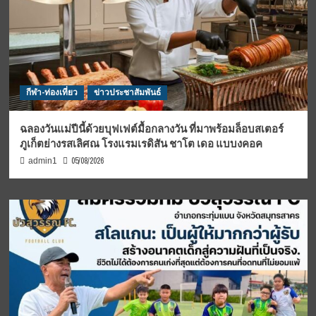
กีฬา-ท่องเที่ยว
ข่าวประชาสัมพันธ์
ฉลองวันแม่ปีนี้ด้วยบุฟเฟต์มื้อกลางวัน ที่มาพร้อมล็อบสเตอร์
ภูเก็ตย่างรสเลิศณ โรงแรมเรดิสัน ชาโต เดอ แบบงคอค
05/08/2026
admin1