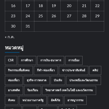
16
17
18
19
20
21
22
23
24
25
26
27
28
29
30
31
« ก.ค.
หมวดหมู่
CSR
การศึกษา
การเงิน-ธนาคาร
การเมือง
กิจกรรมเพื่อสังคม
กีฬา-ท่องเที่ยว
ข่าวประชาสัมพันธ์
คลิป
ท่องเที่ยว
ธุรกิจ-การตลาด
บันเทิง
ประเพณีและวัฒนธรรม
ยาเสพติด
ร้องเรียน
วิทยาศาสตร์ เทคโนโลยี และนวัตกรรม
สังคม
หน่วยงานภาครัฐ
อัคคีภัย
อาชญากรรม