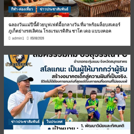
กีฬา-ท่องเที่ยว
ข่าวประชาสัมพันธ์
ฉลองวันแม่ปีนี้ด้วยบุฟเฟต์มื้อกลางวัน ที่มาพร้อมล็อบสเตอร์
ภูเก็ตย่างรสเลิศณ โรงแรมเรดิสัน ชาโต เดอ แบบงคอค
05/08/2026
admin1
ข่าวประชาสัมพันธ์
ในประเทศ