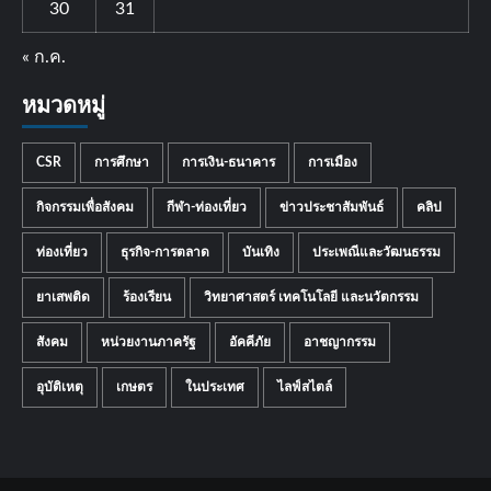
30
31
« ก.ค.
หมวดหมู่
CSR
การศึกษา
การเงิน-ธนาคาร
การเมือง
กิจกรรมเพื่อสังคม
กีฬา-ท่องเที่ยว
ข่าวประชาสัมพันธ์
คลิป
ท่องเที่ยว
ธุรกิจ-การตลาด
บันเทิง
ประเพณีและวัฒนธรรม
ยาเสพติด
ร้องเรียน
วิทยาศาสตร์ เทคโนโลยี และนวัตกรรม
สังคม
หน่วยงานภาครัฐ
อัคคีภัย
อาชญากรรม
อุบัติเหตุ
เกษตร
ในประเทศ
ไลฟ์สไตล์