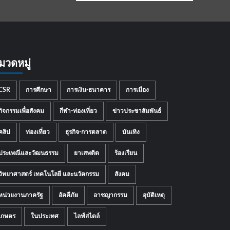
มวดหมู่
CSR
การศึกษา
การเงิน-ธนาคาร
การเมือง
กิจกรรมเพื่อสังคม
กีฬา-ท่องเที่ยว
ข่าวประชาสัมพันธ์
คลิป
ท่องเที่ยว
ธุรกิจ-การตลาด
บันเทิง
ประเพณีและวัฒนธรรม
ยาเสพติด
ร้องเรียน
วิทยาศาสตร์ เทคโนโลยี และนวัตกรรม
สังคม
หน่วยงานภาครัฐ
อัคคีภัย
อาชญากรรม
อุบัติเหตุ
เกษตร
ในประเทศ
ไลฟ์สไตล์