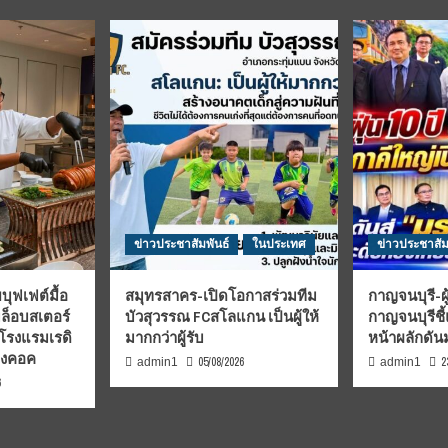
ข่าวประชาสัมพันธ์
ในประเทศ
ข่าวประชาสัม
บุฟเฟต์มื้อ
สมุทรสาคร-เปิดโอกาสร่วมทีม
กาญจนบุรี-ผู
มล็อบสเตอร์
บัวสุวรรณ FCสโลแกน เป็นผู้ให้
กาญจนบุรีชี
 โรงแรมเรดิ
มากกว่าผู้รับ
หน้าผลักดั
บงคอค
05/08/2026
2
admin1
admin1
6