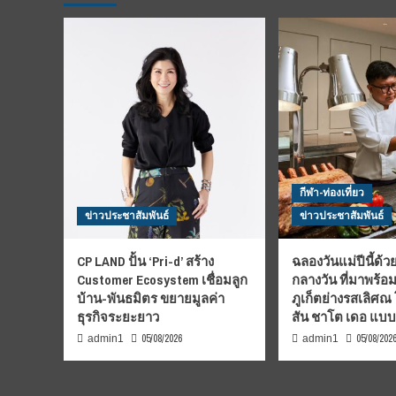
กีฬา-ท่องเที่ยว
ข่าวประชาสัมพันธ์
ข่าวประชาสัมพันธ์
CP LAND ปั้น ‘Pri-d’ สร้าง
ฉลองวันแม่ปีนี้ด้วย
Customer Ecosystem เชื่อมลูก
กลางวัน ที่มาพร้อ
บ้าน-พันธมิตร ขยายมูลค่า
ภูเก็ตย่างรสเลิศณ
ธุรกิจระยะยาว
สัน ชาโต เดอ แบ
05/08/2026
05/08/202
admin1
admin1