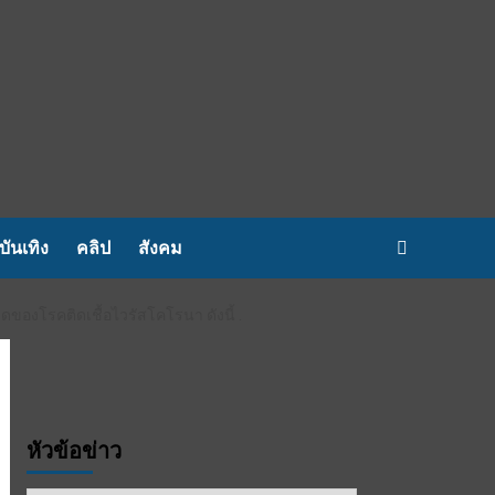
บันเทิง
คลิป
สังคม
องโรคติดเชื้อไวรัสโคโรนา ดังนี้ .
หัวข้อข่าว