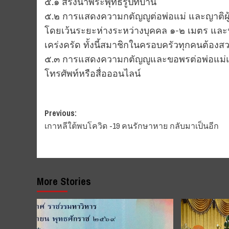
๕.๑ สรงน้ำพระพุทธรูปที่บ้าน
๕.๒ การแสดงความกตัญญูต่อพ่อแม่ และญาติผู้ใ
โดยเว้นระยะห่างระหว่างบุคคล ๑-๒ เมตร แ
เคร่งครัด ทั้งนี้สมาชิกในครอบครัวทุกคนต้อง
๕.๓ การแสดงความกตัญญูและขอพรต่อพ่อแม่และญ
โทรศัพท์หรือสื่อออนไลน์
Post
Previous:
เกาหลีใต้พบโควิด -19 คนรักษาหาย กลับมาเป็นอีก
navigation
More Stories