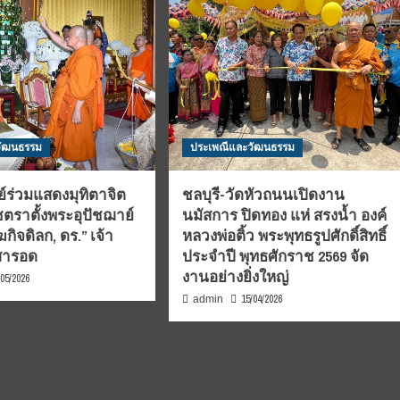
วัฒนธรรม
ประเพณีและวัฒนธรรม
ย์ร่วมแสดงมุทิตาจิต
ชลบุรี-วัดหัวถนนเปิดงาน
ราตั้งพระอุปัชฌาย์
นมัสการ ปิดทอง แห่ สรงน้ำ องค์
กิจดิลก, ดร.” เจ้า
หลวงพ่อติ้ว พระพุทธรูปศักดิ์สิทธิ์
สารอด
ประจำปี พุทธศักราช 2569 จัด
งานอย่างยิ่งใหญ่
/05/2026
15/04/2026
admin