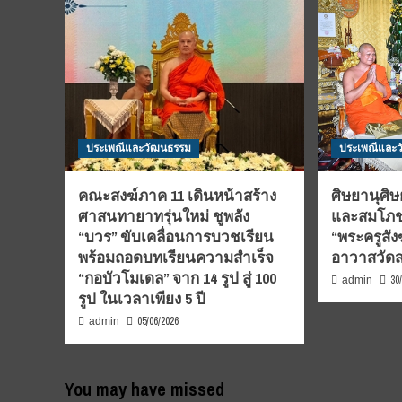
ประเพณีและวัฒนธรรม
ประเพณีและ
คณะสงฆ์ภาค 11 เดินหน้าสร้าง
ศิษยานุศิษ
ศาสนทายาทรุ่นใหม่ ชูพลัง
และสมโภชต
“บวร” ขับเคลื่อนการบวชเรียน
“พระครูสังฆ
พร้อมถอดบทเรียนความสำเร็จ
อาวาสวัด
“กอบัวโมเดล” จาก 14 รูป สู่ 100
30
admin
รูป ในเวลาเพียง 5 ปี
05/06/2026
admin
You may have missed