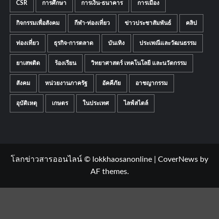
CSR
การศึกษา
การเงิน-ธนาคาร
การเมือง
กิจกรรมเพื่อสังคม
กีฬา-ท่องเที่ยว
ข่าวประชาสัมพันธ์
คลิป
ท่องเที่ยว
ธุรกิจ-การตลาด
บันเทิง
ประเพณีและวัฒนธรรม
ยาเสพติด
ร้องเรียน
วิทยาศาสตร์ เทคโนโลยี และนวัตกรรม
สังคม
หน่วยงานภาครัฐ
อัคคีภัย
อาชญากรรม
อุบัติเหตุ
เกษตร
ในประเทศ
ไลฟ์สไตล์
โลกข่าวสารออนไลน์ © lokkhaosanonline
|
CoverNews
by
AF themes.