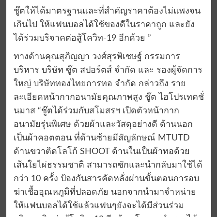
ชู๊ตให้ได้มาตรฐานและที่สำคัญราคาต้องไม่แพงจน
เกินไป ให้แฟนบอลได้ใช้ของดีในราคาถูก และยัง
ได้ร่วมบริจาคต่อสู้โควิท-19 อีกด้วย ”
ทางด้านคุณสุภิญญา วงศ์สุรพิเชษฐ์ กรรมการ
บริหาร บริษัท ซู๊ต สปอร์ตส์ จำกัด และ รองผู้จัดการ
ใหญ่ บริษัททองไทยการทอ จำกัด กล่าวถึง ราย
ละเอียดหน้ากากอนามัยคุณภาพสูง ชู๊ต ไฮโปรเทคชั่
นมาส “ชู๊ตได้ร่วมกับสโมสรฯ เปิดตัวหน้ากาก
อนามัยรุ่นพิเศษ ด้วยผ้าและวัสดุอย่างดี ด้านนอก
เป็นผ้าคอตตอน ที่ด้านซ้ายมีสัญลักษณ์ MTUTD
ด้านขวาติดโลโก้ SHOOT ด้านในเป็นผ้าทอด้วย
เส้นใยไผ่ธรรมชาติ สามารถซักและนำกลับมาใช้ได้
กว่า 10 ครั้ง ป้องกันสารคัดหลั่งผ่านขั้นตอนการอบ
ฆ่าเชื้ออุณหภูมิที่ปลอดภัย นอกจากนำมาจำหน่าย
ให้แฟนบอลได้ใช้แล้วแฟนๆยังจะได้มีส่วนร่วม