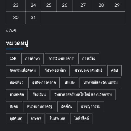
23
24
25
26
27
28
29
30
31
« ก.ค.
หมวดหมู่
CSR
การศึกษา
การเงิน-ธนาคาร
การเมือง
กิจกรรมเพื่อสังคม
กีฬา-ท่องเที่ยว
ข่าวประชาสัมพันธ์
คลิป
ท่องเที่ยว
ธุรกิจ-การตลาด
บันเทิง
ประเพณีและวัฒนธรรม
ยาเสพติด
ร้องเรียน
วิทยาศาสตร์ เทคโนโลยี และนวัตกรรม
สังคม
หน่วยงานภาครัฐ
อัคคีภัย
อาชญากรรม
อุบัติเหตุ
เกษตร
ในประเทศ
ไลฟ์สไตล์