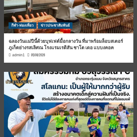
กีฬา-ท่องเที่ยว
ข่าวประชาสัมพันธ์
ฉลองวันแม่ปีนี้ด้วยบุฟเฟต์มื้อกลางวัน ที่มาพร้อมล็อบสเตอร์
ภูเก็ตย่างรสเลิศณ โรงแรมเรดิสัน ชาโต เดอ แบบงคอค
05/08/2026
admin1