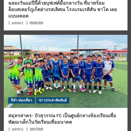
ฉลองวันแม่ปีนี้ด้วยบุฟเฟต์มื้อกลางวัน ที่มาพร้อม
ล็อบสเตอร์ภูเก็ตย่างรสเลิศณ โรงแรมเรดิสัน ชาโต เดอ
แบบงคอค
05/08/2026
admin1
กีฬา-ท่องเที่ยว
ข่าวประชาสัมพันธ์
สมุทรสาคร- บัวสุวรรณ FC เป็นศูนย์กลางห้องเรียนเพื่อ
พัฒนาเด็กในวัยเรียนเพื่ออนาคต
18/07/2026
admin1