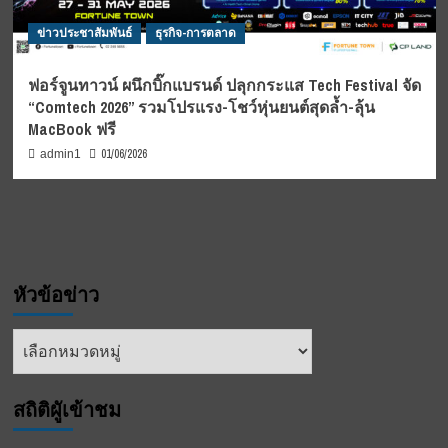
ข่าวประชาสัมพันธ์
ธุรกิจ-การตลาด
ฟอร์จูนทาวน์ ผนึกบิ๊กแบรนด์ ปลุกกระแส Tech Festival จัด
“Comtech 2026” รวมโปรแรง-โชว์หุ่นยนต์สุดล้ำ-ลุ้น
MacBook ฟรี
01/06/2026
admin1
หัวข้อข่าว
หัวข้อ
ข่าว
สถิติผูัเข้าชม