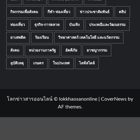
กิจกรรมเพื่อสังคม
กีฬา-ท่องเที่ยว
ข่าวประชาสัมพันธ์
คลิป
ท่องเที่ยว
ธุรกิจ-การตลาด
บันเทิง
ประเพณีและวัฒนธรรม
ยาเสพติด
ร้องเรียน
วิทยาศาสตร์ เทคโนโลยี และนวัตกรรม
สังคม
หน่วยงานภาครัฐ
อัคคีภัย
อาชญากรรม
อุบัติเหตุ
เกษตร
ในประเทศ
ไลฟ์สไตล์
โลกข่าวสารออนไลน์ © lokkhaosanonline
|
CoverNews
by
AF themes.