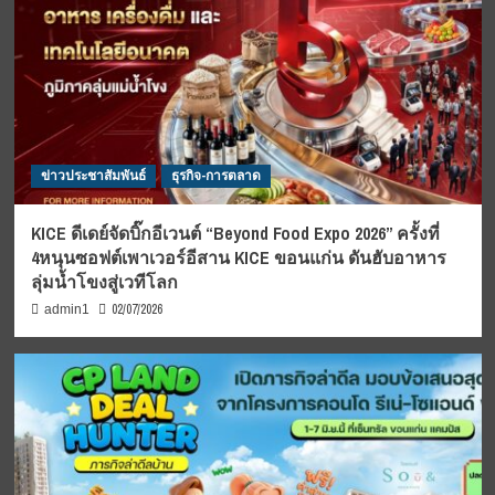
ข่าวประชาสัมพันธ์
ธุรกิจ-การตลาด
KICE ดีเดย์จัดบิ๊กอีเวนต์ “Beyond Food Expo 2026” ครั้งที่
4หนุนซอฟต์เพาเวอร์อีสาน KICE ขอนแก่น ดันฮับอาหาร
ลุ่มน้ำโขงสู่เวทีโลก
02/07/2026
admin1