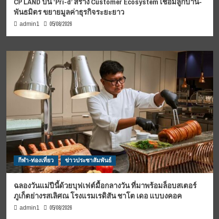
CP LAND ปั้น ‘Pri-d’ สร้าง Customer Ecosystem เชื่อมลูกบ้าน-
พันธมิตร ขยายมูลค่าธุรกิจระยะยาว
05/08/2026
admin1
กีฬา-ท่องเที่ยว
ข่าวประชาสัมพันธ์
ฉลองวันแม่ปีนี้ด้วยบุฟเฟต์มื้อกลางวัน ที่มาพร้อมล็อบสเตอร์
ภูเก็ตย่างรสเลิศณ โรงแรมเรดิสัน ชาโต เดอ แบบงคอค
05/08/2026
admin1