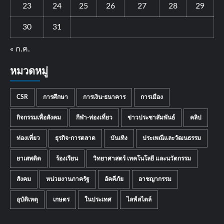
23
24
25
26
27
28
29
30
31
« ก.ค.
หมวดหมู่
CSR
การศึกษา
การเงิน-ธนาคาร
การเมือง
กิจกรรมเพื่อสังคม
กีฬา-ท่องเที่ยว
ข่าวประชาสัมพันธ์
คลิป
ท่องเที่ยว
ธุรกิจ-การตลาด
บันเทิง
ประเพณีและวัฒนธรรม
ยาเสพติด
ร้องเรียน
วิทยาศาสตร์ เทคโนโลยี และนวัตกรรม
สังคม
หน่วยงานภาครัฐ
อัคคีภัย
อาชญากรรม
อุบัติเหตุ
เกษตร
ในประเทศ
ไลฟ์สไตล์