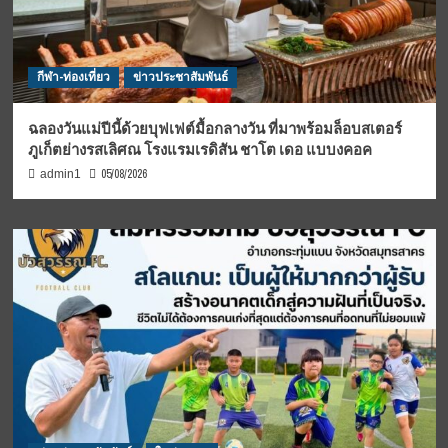
กีฬา-ท่องเที่ยว
ข่าวประชาสัมพันธ์
ฉลองวันแม่ปีนี้ด้วยบุฟเฟต์มื้อกลางวัน ที่มาพร้อมล็อบสเตอร์
ภูเก็ตย่างรสเลิศณ โรงแรมเรดิสัน ชาโต เดอ แบบงคอค
05/08/2026
admin1