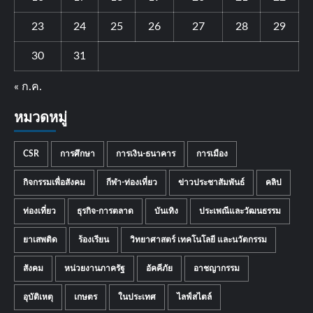
23
24
25
26
27
28
29
30
31
« ก.ค.
หมวดหมู่
CSR
การศึกษา
การเงิน-ธนาคาร
การเมือง
กิจกรรมเพื่อสังคม
กีฬา-ท่องเที่ยว
ข่าวประชาสัมพันธ์
คลิป
ท่องเที่ยว
ธุรกิจ-การตลาด
บันเทิง
ประเพณีและวัฒนธรรม
ยาเสพติด
ร้องเรียน
วิทยาศาสตร์ เทคโนโลยี และนวัตกรรม
สังคม
หน่วยงานภาครัฐ
อัคคีภัย
อาชญากรรม
อุบัติเหตุ
เกษตร
ในประเทศ
ไลฟ์สไตล์