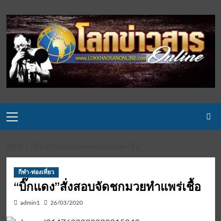
Skip
to
content
Primary
Menu
HOME
“บิ๊กแดง”สั่งสอบจัดชกมวยทำแพร่เชื้อ
กีฬา-ท่องเที่ยว
“บิ๊กแดง”สั่งสอบจัดชกมวยทำแพร่เชื้อ
admin1
26/03/2020