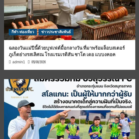
กีฬา-ท่องเที่ยว
ข่าวประชาสัมพันธ์
ฉลองวันแม่ปีนี้ด้วยบุฟเฟต์มื้อกลางวัน ที่มาพร้อมล็อบสเตอร์
ภูเก็ตย่างรสเลิศณ โรงแรมเรดิสัน ชาโต เดอ แบบงคอค
05/08/2026
admin1