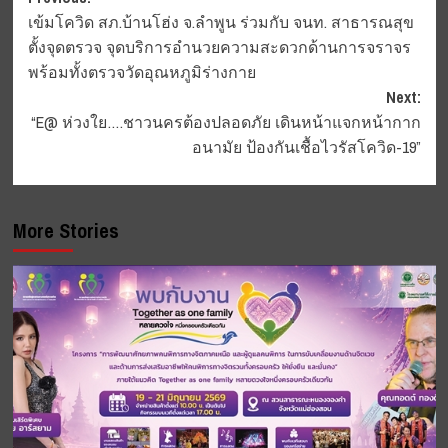
Post
เข้มโควิด สภ.บ้านโฮ่ง จ.ลำพูน ร่วมกับ จนท. สาธารณสุข
navigation
ตั้งจุดตรวจ จุดบริการอำนวยความสะดวกด้านการจราจร
พร้อมทั้งตรวจวัดอุณหภูมิร่างกาย
Next:
“E@ ห่วงใย….ชาวนครต้องปลอดภัย เดินหน้าแจกหน้ากาก
อนามัย ป้องกันเชื้อไวรัสโควิด-19”
More Stories