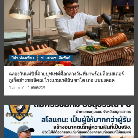
กีฬา-ท่องเที่ยว
ข่าวประชาสัมพันธ์
ฉลองวันแม่ปีนี้ด้วยบุฟเฟต์มื้อกลางวัน ที่มาพร้อมล็อบสเตอร์
ภูเก็ตย่างรสเลิศณ โรงแรมเรดิสัน ชาโต เดอ แบบงคอค
05/08/2026
admin1