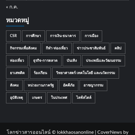
« ก.ค.
หมวดหมู่
CSR
การศึกษา
การเงิน-ธนาคาร
การเมือง
กิจกรรมเพื่อสังคม
กีฬา-ท่องเที่ยว
ข่าวประชาสัมพันธ์
คลิป
ท่องเที่ยว
ธุรกิจ-การตลาด
บันเทิง
ประเพณีและวัฒนธรรม
ยาเสพติด
ร้องเรียน
วิทยาศาสตร์ เทคโนโลยี และนวัตกรรม
สังคม
หน่วยงานภาครัฐ
อัคคีภัย
อาชญากรรม
อุบัติเหตุ
เกษตร
ในประเทศ
ไลฟ์สไตล์
โลกข่าวสารออนไลน์ © lokkhaosanonline
|
CoverNews
by