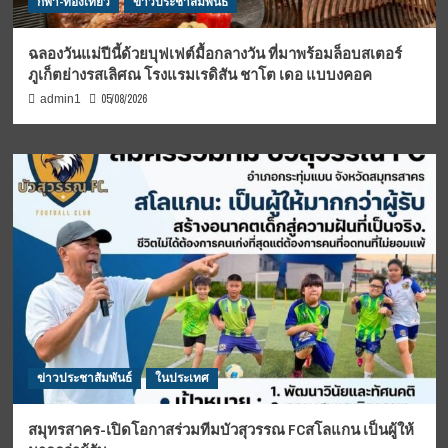
กีฬา-ท่องเที่ยว
ข่าวประชาสัมพันธ์
ฉลองวันแม่ปีนี้ด้วยบุฟเฟต์มื้อกลางวัน ที่มาพร้อมล็อบสเตอร์
ภูเก็ตย่างรสเลิศณ โรงแรมเรดิสัน ชาโต เดอ แบบงคอค
05/08/2026
admin1
ข่าวประชาสัมพันธ์
ในประเทศ
สมุทรสาคร-เปิดโอกาสร่วมทีมบัวสุวรรณ FCสโลแกน เป็นผู้ให้