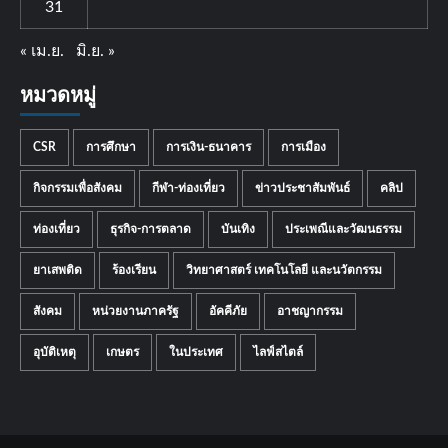
31
« เม.ย.
มิ.ย. »
หมวดหมู่
CSR
การศึกษา
การเงิน-ธนาคาร
การเมือง
กิจกรรมเพื่อสังคม
กีฬา-ท่องเที่ยว
ข่าวประชาสัมพันธ์
คลิป
ท่องเที่ยว
ธุรกิจ-การตลาด
บันเทิง
ประเพณีและวัฒนธรรม
ยาเสพติด
ร้องเรียน
วิทยาศาสตร์ เทคโนโลยี และนวัตกรรม
สังคม
หน่วยงานภาครัฐ
อัคคีภัย
อาชญากรรม
อุบัติเหตุ
เกษตร
ในประเทศ
ไลฟ์สไตล์