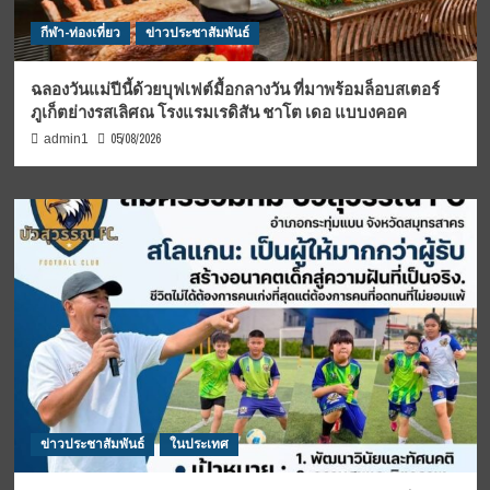
กีฬา-ท่องเที่ยว
ข่าวประชาสัมพันธ์
ฉลองวันแม่ปีนี้ด้วยบุฟเฟต์มื้อกลางวัน ที่มาพร้อมล็อบสเตอร์
ภูเก็ตย่างรสเลิศณ โรงแรมเรดิสัน ชาโต เดอ แบบงคอค
05/08/2026
admin1
ข่าวประชาสัมพันธ์
ในประเทศ