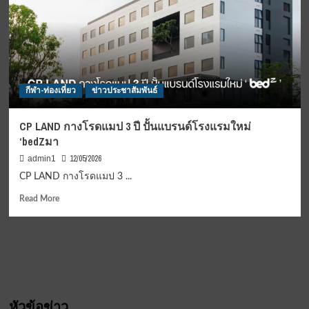
กีฬา-ท่องเที่ยว
ข่าวประชาสัมพันธ์
CP LAND กางโรดแมป 3 ปี ปั้นแบรนด์โรงแรมใหม่
‘bedZมา
12/05/2026
admin1
CP LAND กางโรดแมป 3 ...
Read
Read More
more
about
CP
LAND
กาง
โรดแมป
3
หัวข้อข่าว
ปี